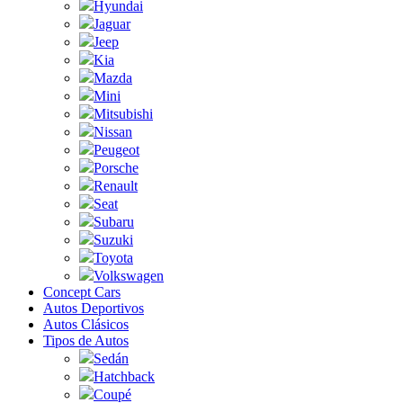
Hyundai
Jaguar
Jeep
Kia
Mazda
Mini
Mitsubishi
Nissan
Peugeot
Porsche
Renault
Seat
Subaru
Suzuki
Toyota
Volkswagen
Concept Cars
Autos Deportivos
Autos Clásicos
Tipos de Autos
Sedán
Hatchback
Coupé