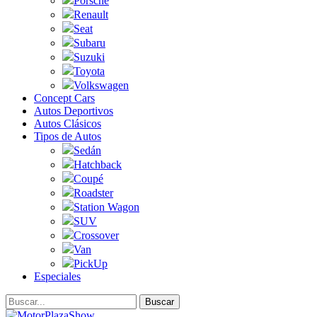
Porsche
Renault
Seat
Subaru
Suzuki
Toyota
Volkswagen
Concept Cars
Autos Deportivos
Autos Clásicos
Tipos de Autos
Sedán
Hatchback
Coupé
Roadster
Station Wagon
SUV
Crossover
Van
PickUp
Especiales