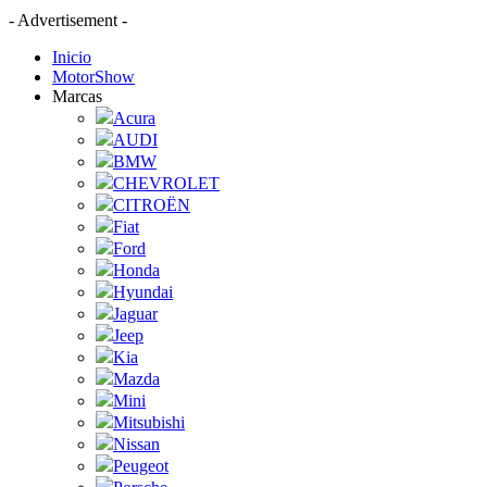
- Advertisement -
Inicio
MotorShow
Marcas
Acura
AUDI
BMW
CHEVROLET
CITROËN
Fiat
Ford
Honda
Hyundai
Jaguar
Jeep
Kia
Mazda
Mini
Mitsubishi
Nissan
Peugeot