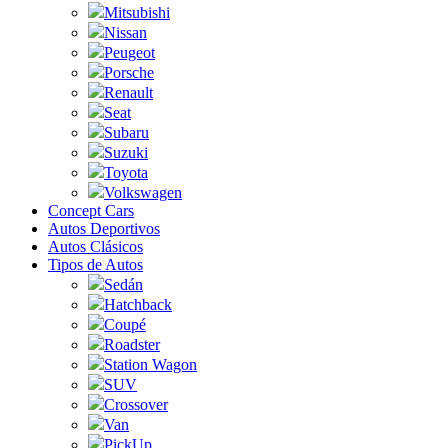
Mitsubishi
Nissan
Peugeot
Porsche
Renault
Seat
Subaru
Suzuki
Toyota
Volkswagen
Concept Cars
Autos Deportivos
Autos Clásicos
Tipos de Autos
Sedán
Hatchback
Coupé
Roadster
Station Wagon
SUV
Crossover
Van
PickUp