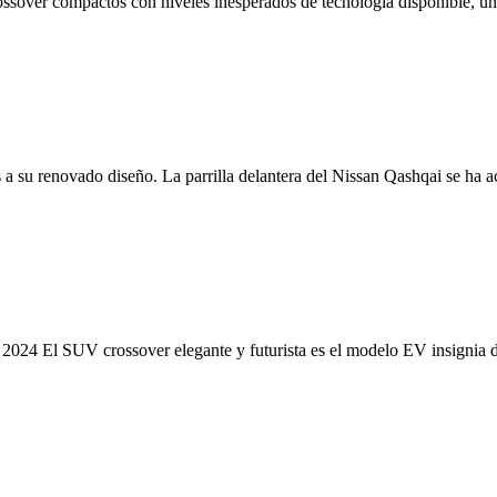
ssover compactos con niveles inesperados de tecnología disponible, un d
 su renovado diseño. La parrilla delantera del Nissan Qashqai se ha 
2024 El SUV crossover elegante y futurista es el modelo EV insignia 