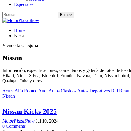
Especiales
Home
Nissan
Viendo la categoría
Nissan
Información, especificaciones, comentarios y galería de fotos de los 
Hikari, Ninja, Silvia, Bluebird, Frontier, Navara, Titan, Nissan Patr
Qashqai, Juke y otros.
Acura
Alfa Romeo
Audi
Autos Clásicos
Autos Deportivos
Bid
Bmw
Nissan
Nissan Kicks 2025
MotorPlazaShow
Jul 10, 2024
0 Comments