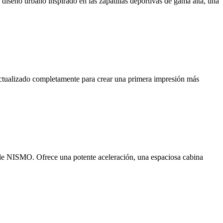
iseño urbano inspirado en las zapatillas deportivas de gama alta, una
actualizado completamente para crear una primera impresión más
de NISMO. Ofrece una potente aceleración, una espaciosa cabina