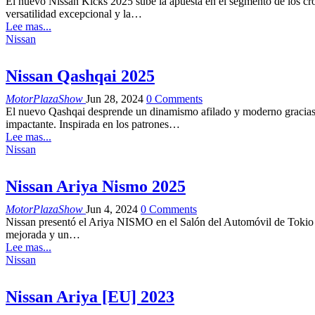
El nuevo Nissan Kicks 2025 sube la apuesta en el segmento de los cro
versatilidad excepcional y la…
Lee mas...
Nissan
Nissan Qashqai 2025
MotorPlazaShow
Jun 28, 2024
0 Comments
El nuevo Qashqai desprende un dinamismo afilado y moderno gracias a
impactante. Inspirada en los patrones…
Lee mas...
Nissan
Nissan Ariya Nismo 2025
MotorPlazaShow
Jun 4, 2024
0 Comments
Nissan presentó el Ariya NISMO en el Salón del Automóvil de Tokio 
mejorada y un…
Lee mas...
Nissan
Nissan Ariya [EU] 2023