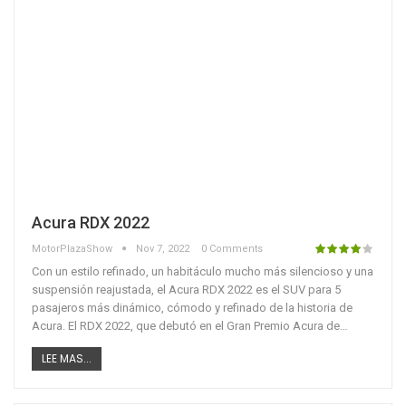
Acura RDX 2022
MotorPlazaShow
Nov 7, 2022
0 Comments
Con un estilo refinado, un habitáculo mucho más silencioso y una
suspensión reajustada, el Acura RDX 2022 es el SUV para 5
pasajeros más dinámico, cómodo y refinado de la historia de
Acura. El RDX 2022, que debutó en el Gran Premio Acura de…
LEE MAS...