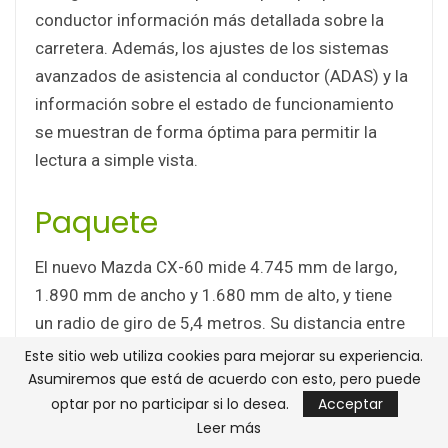
conductor información más detallada sobre la
carretera. Además, los ajustes de los sistemas
avanzados de asistencia al conductor (ADAS) y la
información sobre el estado de funcionamiento
se muestran de forma óptima para permitir la
lectura a simple vista.
Paquete
El nuevo Mazda CX-60 mide 4.745 mm de largo,
1.890 mm de ancho y 1.680 mm de alto, y tiene
un radio de giro de 5,4 metros. Su distancia entre
ejes de 2.870 mm ofrece un amplio espacio para
Este sitio web utiliza cookies para mejorar su experiencia.
Asumiremos que está de acuerdo con esto, pero puede
todos los ocupantes, así como un generoso
optar por no participar si lo desea.
Acceptar
espacio de carga.
Leer más