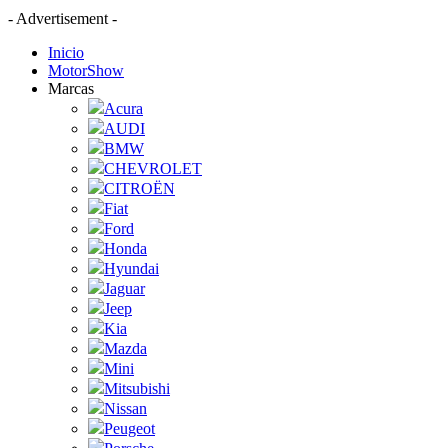
- Advertisement -
Inicio
MotorShow
Marcas
Acura
AUDI
BMW
CHEVROLET
CITROËN
Fiat
Ford
Honda
Hyundai
Jaguar
Jeep
Kia
Mazda
Mini
Mitsubishi
Nissan
Peugeot