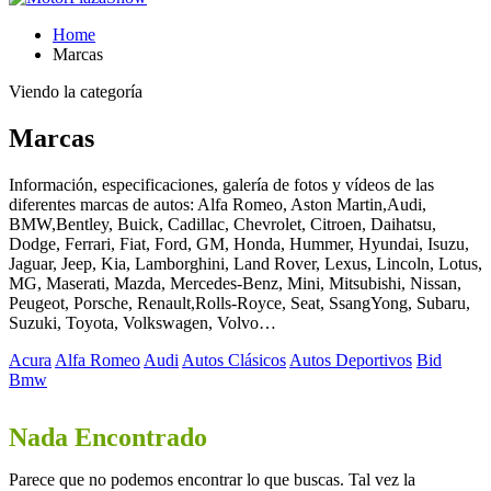
Home
Marcas
Viendo la categoría
Marcas
Información, especificaciones, galería de fotos y vídeos de las
diferentes marcas de autos: Alfa Romeo, Aston Martin,Audi,
BMW,Bentley, Buick, Cadillac, Chevrolet, Citroen, Daihatsu,
Dodge, Ferrari, Fiat, Ford, GM, Honda, Hummer, Hyundai, Isuzu,
Jaguar, Jeep, Kia, Lamborghini, Land Rover, Lexus, Lincoln, Lotus,
MG, Maserati, Mazda, Mercedes-Benz, Mini, Mitsubishi, Nissan,
Peugeot, Porsche, Renault,Rolls-Royce, Seat, SsangYong, Subaru,
Suzuki, Toyota, Volkswagen, Volvo…
Acura
Alfa Romeo
Audi
Autos Clásicos
Autos Deportivos
Bid
Bmw
Nada Encontrado
Parece que no podemos encontrar lo que buscas. Tal vez la