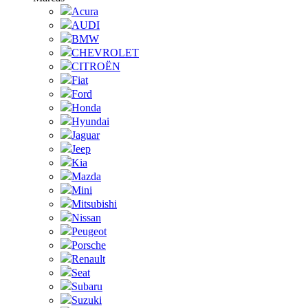
Acura
AUDI
BMW
CHEVROLET
CITROËN
Fiat
Ford
Honda
Hyundai
Jaguar
Jeep
Kia
Mazda
Mini
Mitsubishi
Nissan
Peugeot
Porsche
Renault
Seat
Subaru
Suzuki