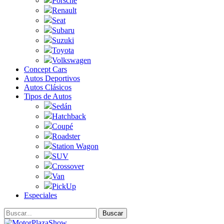
Porsche
Renault
Seat
Subaru
Suzuki
Toyota
Volkswagen
Concept Cars
Autos Deportivos
Autos Clásicos
Tipos de Autos
Sedán
Hatchback
Coupé
Roadster
Station Wagon
SUV
Crossover
Van
PickUp
Especiales