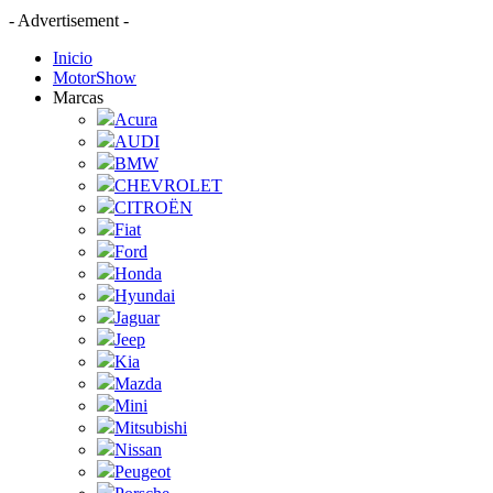
- Advertisement -
Inicio
MotorShow
Marcas
Acura
AUDI
BMW
CHEVROLET
CITROËN
Fiat
Ford
Honda
Hyundai
Jaguar
Jeep
Kia
Mazda
Mini
Mitsubishi
Nissan
Peugeot