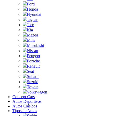
Ford
Honda
Hyundai
Jaguar
Jeep
Kia
Mazda
Mini
Mitsubishi
Nissan
Peugeot
Porsche
Renault
Seat
Subaru
Suzuki
Toyota
Volkswagen
Concept Cars
Autos Deportivos
Autos Clásicos
Tipos de Autos
Sedán