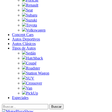
Porsche
Renault
Seat
Subaru
Suzuki
Toyota
Volkswagen
Concept Cars
Autos Deportivos
Autos Clásicos
Tipos de Autos
Sedán
Hatchback
Coupé
Roadster
Station Wagon
SUV
Crossover
Van
PickUp
Especiales