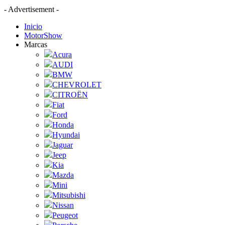
- Advertisement -
Inicio
MotorShow
Marcas
Acura
AUDI
BMW
CHEVROLET
CITROËN
Fiat
Ford
Honda
Hyundai
Jaguar
Jeep
Kia
Mazda
Mini
Mitsubishi
Nissan
Peugeot