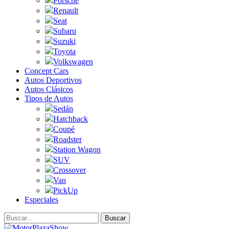
Porsche
Renault
Seat
Subaru
Suzuki
Toyota
Volkswagen
Concept Cars
Autos Deportivos
Autos Clásicos
Tipos de Autos
Sedán
Hatchback
Coupé
Roadster
Station Wagon
SUV
Crossover
Van
PickUp
Especiales