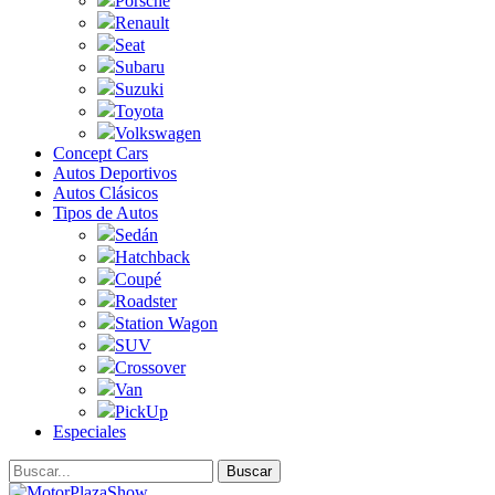
Porsche
Renault
Seat
Subaru
Suzuki
Toyota
Volkswagen
Concept Cars
Autos Deportivos
Autos Clásicos
Tipos de Autos
Sedán
Hatchback
Coupé
Roadster
Station Wagon
SUV
Crossover
Van
PickUp
Especiales