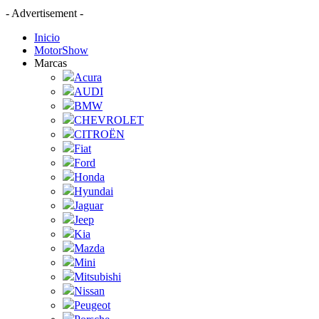
- Advertisement -
Inicio
MotorShow
Marcas
Acura
AUDI
BMW
CHEVROLET
CITROËN
Fiat
Ford
Honda
Hyundai
Jaguar
Jeep
Kia
Mazda
Mini
Mitsubishi
Nissan
Peugeot