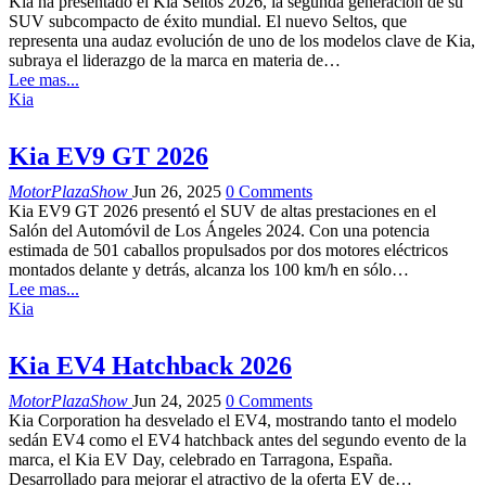
Kia ha presentado el Kia Seltos 2026, la segunda generación de su
SUV subcompacto de éxito mundial. El nuevo Seltos, que
representa una audaz evolución de uno de los modelos clave de Kia,
subraya el liderazgo de la marca en materia de…
Lee mas...
Kia
Kia EV9 GT 2026
MotorPlazaShow
Jun 26, 2025
0 Comments
Kia EV9 GT 2026 presentó el SUV de altas prestaciones en el
Salón del Automóvil de Los Ángeles 2024. Con una potencia
estimada de 501 caballos propulsados por dos motores eléctricos
montados delante y detrás, alcanza los 100 km/h en sólo…
Lee mas...
Kia
Kia EV4 Hatchback 2026
MotorPlazaShow
Jun 24, 2025
0 Comments
Kia Corporation ha desvelado el EV4, mostrando tanto el modelo
sedán EV4 como el EV4 hatchback antes del segundo evento de la
marca, el Kia EV Day, celebrado en Tarragona, España.
Desarrollado para mejorar el atractivo de la oferta EV de…