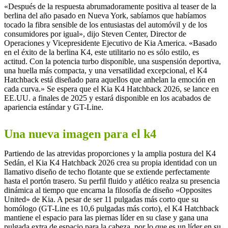
«Después de la respuesta abrumadoramente positiva al teaser de la
berlina del año pasado en Nueva York, sabíamos que habíamos
tocado la fibra sensible de los entusiastas del automóvil y de los
consumidores por igual», dijo Steven Center, Director de
Operaciones y Vicepresidente Ejecutivo de Kia America. «Basado
en el éxito de la berlina K4, este utilitario no es sólo estilo, es
actitud. Con la potencia turbo disponible, una suspensión deportiva,
una huella más compacta, y una versatilidad excepcional, el K4
Hatchback está diseñado para aquellos que anhelan la emoción en
cada curva.» Se espera que el Kia K4 Hatchback 2026, se lance en
EE.UU. a finales de 2025 y estará disponible en los acabados de
apariencia estándar y GT-Line.
Una nueva imagen para el k4
Partiendo de las atrevidas proporciones y la amplia postura del K4
Sedán, el Kia K4 Hatchback 2026 crea su propia identidad con un
llamativo diseño de techo flotante que se extiende perfectamente
hasta el portón trasero. Su perfil fluido y atlético realza su presencia
dinámica al tiempo que encarna la filosofía de diseño «Opposites
United» de Kia. A pesar de ser 11 pulgadas más corto que su
homólogo (GT-Line es 10,6 pulgadas más corto), el K4 Hatchback
mantiene el espacio para las piernas líder en su clase y gana una
pulgada extra de espacio para la cabeza, por lo que es un líder en su