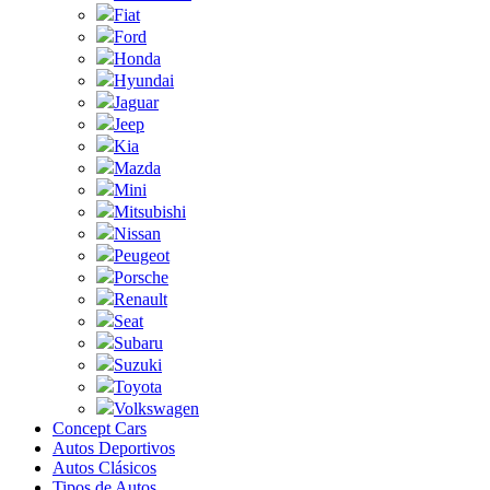
Fiat
Ford
Honda
Hyundai
Jaguar
Jeep
Kia
Mazda
Mini
Mitsubishi
Nissan
Peugeot
Porsche
Renault
Seat
Subaru
Suzuki
Toyota
Volkswagen
Concept Cars
Autos Deportivos
Autos Clásicos
Tipos de Autos