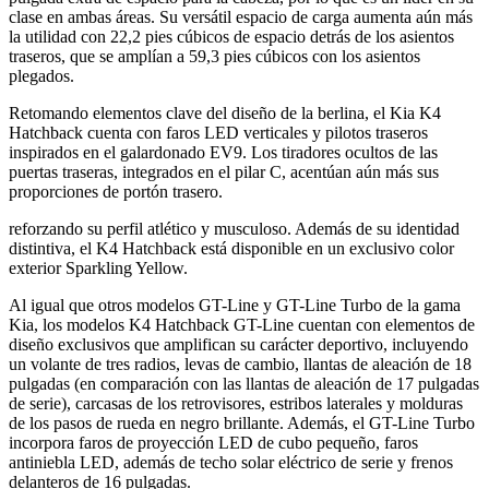
clase en ambas áreas. Su versátil espacio de carga aumenta aún más
la utilidad con 22,2 pies cúbicos de espacio detrás de los asientos
traseros, que se amplían a 59,3 pies cúbicos con los asientos
plegados.
Retomando elementos clave del diseño de la berlina, el Kia K4
Hatchback cuenta con faros LED verticales y pilotos traseros
inspirados en el galardonado EV9. Los tiradores ocultos de las
puertas traseras, integrados en el pilar C, acentúan aún más sus
proporciones de portón trasero.
reforzando su perfil atlético y musculoso. Además de su identidad
distintiva, el K4 Hatchback está disponible en un exclusivo color
exterior Sparkling Yellow.
Al igual que otros modelos GT-Line y GT-Line Turbo de la gama
Kia, los modelos K4 Hatchback GT-Line cuentan con elementos de
diseño exclusivos que amplifican su carácter deportivo, incluyendo
un volante de tres radios, levas de cambio, llantas de aleación de 18
pulgadas (en comparación con las llantas de aleación de 17 pulgadas
de serie), carcasas de los retrovisores, estribos laterales y molduras
de los pasos de rueda en negro brillante. Además, el GT-Line Turbo
incorpora faros de proyección LED de cubo pequeño, faros
antiniebla LED, además de techo solar eléctrico de serie y frenos
delanteros de 16 pulgadas.