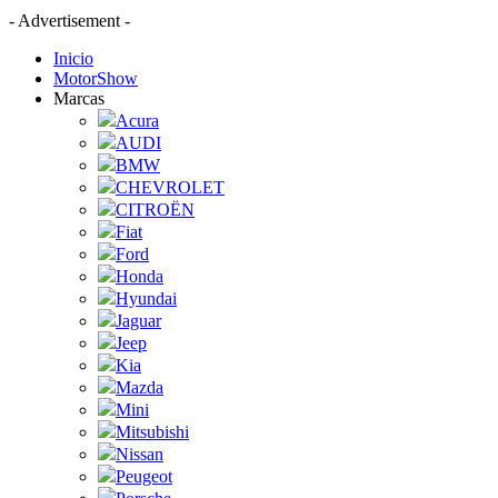
- Advertisement -
Inicio
MotorShow
Marcas
Acura
AUDI
BMW
CHEVROLET
CITROËN
Fiat
Ford
Honda
Hyundai
Jaguar
Jeep
Kia
Mazda
Mini
Mitsubishi
Nissan
Peugeot