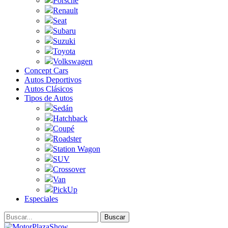
Porsche
Renault
Seat
Subaru
Suzuki
Toyota
Volkswagen
Concept Cars
Autos Deportivos
Autos Clásicos
Tipos de Autos
Sedán
Hatchback
Coupé
Roadster
Station Wagon
SUV
Crossover
Van
PickUp
Especiales