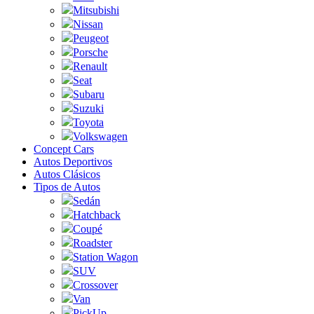
Mitsubishi
Nissan
Peugeot
Porsche
Renault
Seat
Subaru
Suzuki
Toyota
Volkswagen
Concept Cars
Autos Deportivos
Autos Clásicos
Tipos de Autos
Sedán
Hatchback
Coupé
Roadster
Station Wagon
SUV
Crossover
Van
PickUp