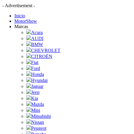
- Advertisement -
Inicio
MotorShow
Marcas
Acura
AUDI
BMW
CHEVROLET
CITROËN
Fiat
Ford
Honda
Hyundai
Jaguar
Jeep
Kia
Mazda
Mini
Mitsubishi
Nissan
Peugeot