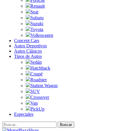
Porsche
Renault
Seat
Subaru
Suzuki
Toyota
Volkswagen
Concept Cars
Autos Deportivos
Autos Clásicos
Tipos de Autos
Sedán
Hatchback
Coupé
Roadster
Station Wagon
SUV
Crossover
Van
PickUp
Especiales