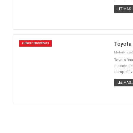
LEE MAS..
Toyota
AUTOS DEPORTIVOS
MotorPlaz
Toyota fin
económico 
competitiv
LEE MAS..