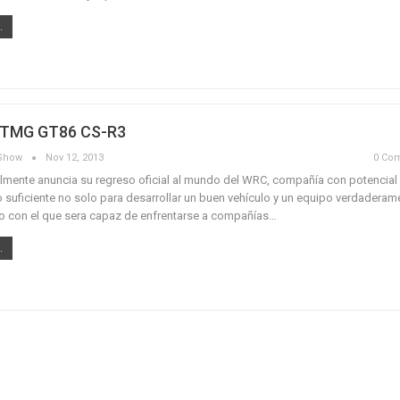
.
 TMG GT86 CS-R3
aShow
Nov 12, 2013
0 Co
almente anuncia su regreso oficial al mundo del WRC, compañía con potencial
suficiente no solo para desarrollar un buen vehículo y un equipo verdaderam
o con el que sera capaz de enfrentarse a compañías…
.