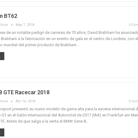
m BT62
aShow
May 7, 2018
0 Co
ase de un notable pedigrí de carreras de 70 años, David Brabham ha anunciad
 Brabham a la fabricación en un evento de gala en el centro de Londres, con e
o mundial del primer producto de Brabham…
.
 GTE Racecar 2018
aShow
Abr 16, 2018
0 Co
port presentó su nuevo modelo de gama alta para la escena internacional 
 GT en el Salón Internacional del Automóvil de 2017 (IAA) en Frankfurt am Main
. Antes de que salga a la venta el BMW Serie 8…
.