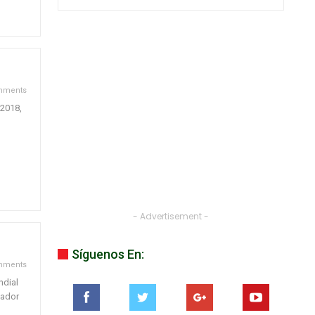
mments
 2018,
- Advertisement -
Síguenos En:
mments
ndial
nador