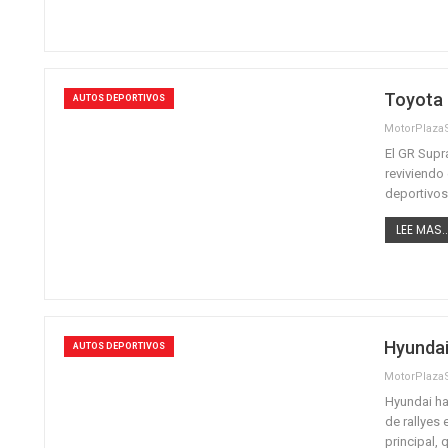
Toyota 
AUTOS DEPORTIVOS
MotorPlaz
El GR Supr
reviviendo 
deportivo
LEE MAS..
Hyundai
AUTOS DEPORTIVOS
MotorPlaz
Hyundai ha
de rallyes
principal,