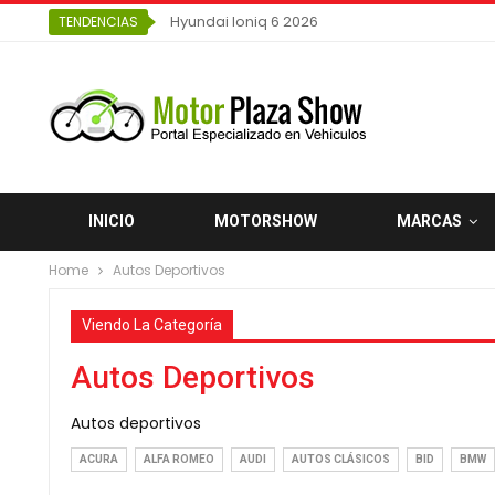
Hyundai Ioniq 6 2026
TENDENCIAS
INICIO
MOTORSHOW
MARCAS
Home
Autos Deportivos
Viendo La Categoría
Autos Deportivos
Autos deportivos
ACURA
ALFA ROMEO
AUDI
AUTOS CLÁSICOS
BID
BMW