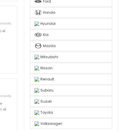
Ford
Honda
Hyundai
mments
o el
Kia
l
Mazda
Mitsubishi
Nissan
Renault
Subaru
mments
Suzuki
de
: el
Toyota
Volkswagen