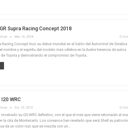
GR Supra Racing Concept 2018
aShow
Mar 16, 2018
0 Co
a Racing Concept hizo su debut mundial en el Salón del Automóvil de Ginebra
el nombre y el espíritu del modelo más célebre en la ilustre herencia de autos
s de Toyota y demostrando el compromiso de Toyota…
.
 I20 WRC
aShow
Dic 10, 2013
0 Co
 mostrado su i20 WRC definitivo, con el que el mes que viene retornarán al mu
 en la cita de Montecarlo. Los coreanos han revelado que será Shell su patroci
 que da un color rojo que se mezcla con un…