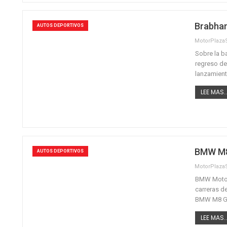
Brabha
AUTOS DEPORTIVOS
MotorPlaz
Sobre la b
regreso de
lanzamient
LEE MAS..
BMW M8
AUTOS DEPORTIVOS
MotorPlaz
BMW Motors
carreras de
BMW M8 GTE
LEE MAS..