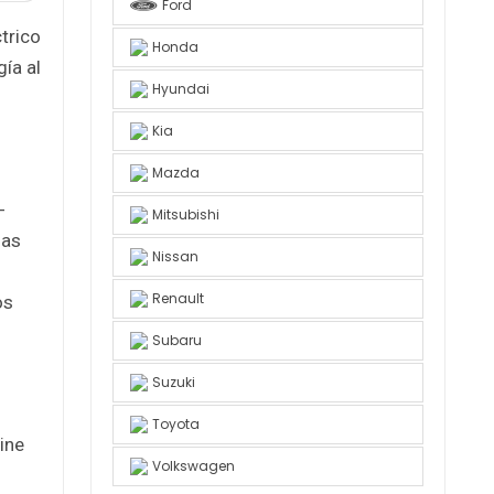
Ford
trico
Honda
gía al
Hyundai
Kia
Mazda
-
Mitsubishi
das
Nissan
Renault
os
Subaru
Suzuki
Toyota
ine
Volkswagen