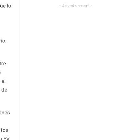
ue lo
- Advertisement -
ño.
tre
e
 el
o de
iones
ntos
s EV