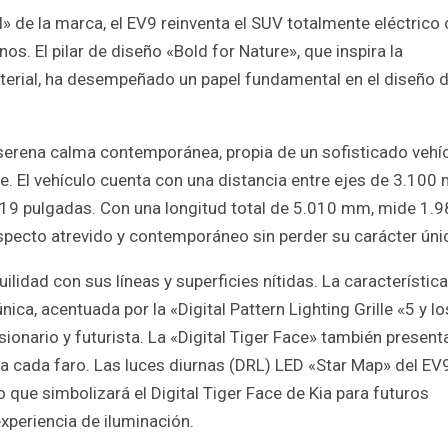
» de la marca, el EV9 reinventa el SUV totalmente eléctrico
s. El pilar de diseño «Bold for Nature», que inspira la
erial, ha desempeñado un papel fundamental en el diseño d
 serena calma contemporánea, propia de un sofisticado vehí
e. El vehículo cuenta con una distancia entre ejes de 3.100
o 19 pulgadas. Con una longitud total de 5.010 mm, mide 1.
ecto atrevido y contemporáneo sin perder su carácter úni
uilidad con sus líneas y superficies nítidas. La característica
ica, acentuada por la «Digital Pattern Lighting Grille «5 y lo
sionario y futurista. La «Digital Tiger Face» también presen
 cada faro. Las luces diurnas (DRL) LED «Star Map» del EV
que simbolizará el Digital Tiger Face de Kia para futuros
xperiencia de iluminación.