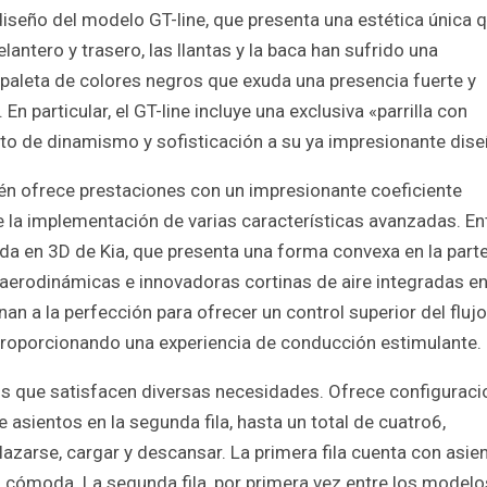
iseño del modelo GT-line, que presenta una estética única q
ntero y trasero, las llantas y la baca han sufrido una
a paleta de colores negros que exuda una presencia fuerte y
n particular, el GT-line incluye una exclusiva «parrilla con
nto de dinamismo y sofisticación a su ya impresionante dise
ién ofrece prestaciones con un impresionante coeficiente
 la implementación de varias características avanzadas. En
pida en 3D de Kia, que presenta una forma convexa en la part
s aerodinámicas e innovadoras cortinas de aire integradas en
 a la perfección para ofrecer un control superior del fluj
 proporcionando una experiencia de conducción estimulante.
os que satisfacen diversas necesidades. Ofrece configurac
 asientos en la segunda fila, hasta un total de cuatro6,
zarse, cargar y descansar. La primera fila cuenta con asie
 cómoda. La segunda fila, por primera vez entre los modelo