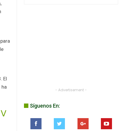
,
n
 para
de
. El
 ha
- Advertisement -
Síguenos En:
UV