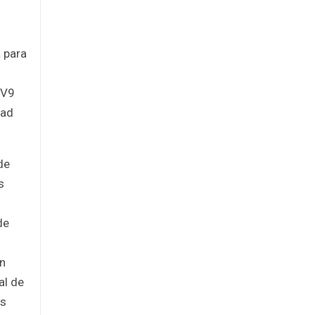
a para
EV9
dad
de
s
de
ón
al de
ás