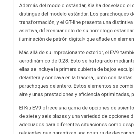
Además del modelo estándar, Kia ha desvelado el d
distingue del modelo estándar. Los parachoques dela
transformación, y el GT-line presenta una distintiv
asertiva, diferenciándolo de su homólogo estándar. E
iluminación de patrón digital» que añade un eleme
Más allá de su impresionante exterior, el EV9 tamb
aerodinámico de 0,28. Esto se ha logrado mediante
ellas se incluye la primera cubierta de bajos escul
delantera y cóncava en la trasera, junto con llanta
parachoques delantero. Estos elementos se combinan
aire y unas prestaciones y eficiencia optimizadas,
El Kia EV9 ofrece una gama de opciones de asient
de siete y seis plazas y una variedad de opciones de
adecuados para diferentes situaciones como despla
relajantes que garantizan una postura de descanso