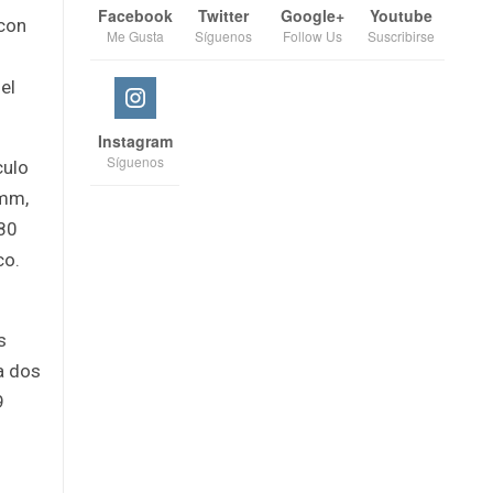
Facebook
Twitter
Google+
Youtube
 con
Me Gusta
Síguenos
Follow Us
Suscribirse
el
Instagram
Síguenos
culo
 mm,
980
co.
s
ta dos
9