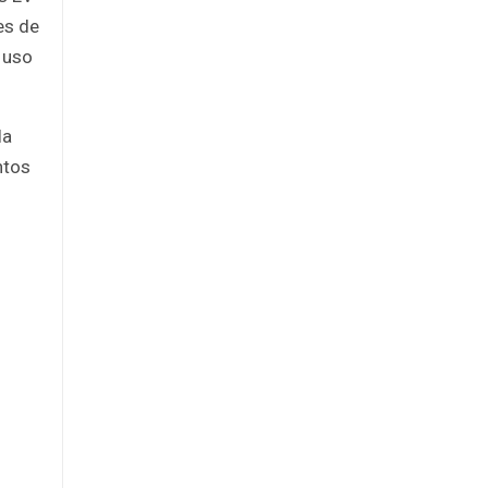
es de
e uso
la
ntos