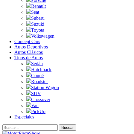
Porsche
Renault
Seat
Subaru
Suzuki
Toyota
Volkswagen
Concept Cars
Autos Deportivos
Autos Clásicos
Tipos de Autos
Sedán
Hatchback
Coupé
Roadster
Station Wagon
SUV
Crossover
Van
PickUp
Especiales