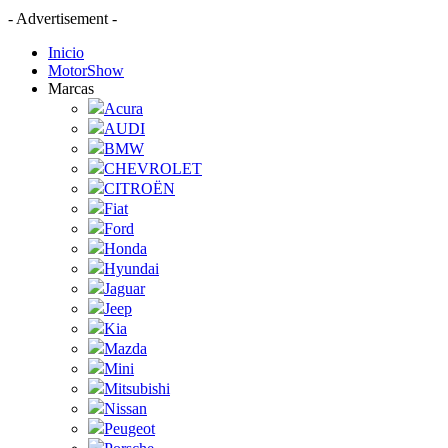
- Advertisement -
Inicio
MotorShow
Marcas
Acura
AUDI
BMW
CHEVROLET
CITROËN
Fiat
Ford
Honda
Hyundai
Jaguar
Jeep
Kia
Mazda
Mini
Mitsubishi
Nissan
Peugeot