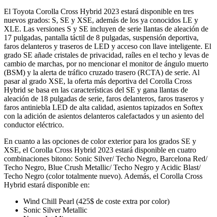
El Toyota Corolla Cross Hybrid 2023 estará disponible en tres
nuevos grados: S, SE y XSE, además de los ya conocidos LE y
XLE. Las versiones S y SE incluyen de serie llantas de aleación de
17 pulgadas, pantalla táctil de 8 pulgadas, suspensión deportiva,
faros delanteros y traseros de LED y acceso con llave inteligente. El
grado SE añade cristales de privacidad, raíles en el techo y levas de
cambio de marchas, por no mencionar el monitor de ángulo muerto
(BSM) y la alerta de tráfico cruzado trasero (RCTA) de serie. Al
pasar al grado XSE, la oferta más deportiva del Corolla Cross
Hybrid se basa en las características del SE y gana llantas de
aleación de 18 pulgadas de serie, faros delanteros, faros traseros y
faros antiniebla LED de alta calidad, asientos tapizados en Softex
con la adición de asientos delanteros calefactados y un asiento del
conductor eléctrico.
En cuanto a las opciones de color exterior para los grados SE y
XSE, el Corolla Cross Hybrid 2023 estará disponible en cuatro
combinaciones bitono: Sonic Silver/ Techo Negro, Barcelona Red/
Techo Negro, Blue Crush Metallic/ Techo Negro y Acidic Blast/
Techo Negro (color totalmente nuevo). Además, el Corolla Cross
Hybrid estará disponible en:
Wind Chill Pearl (425$ de coste extra por color)
Sonic Silver Metallic