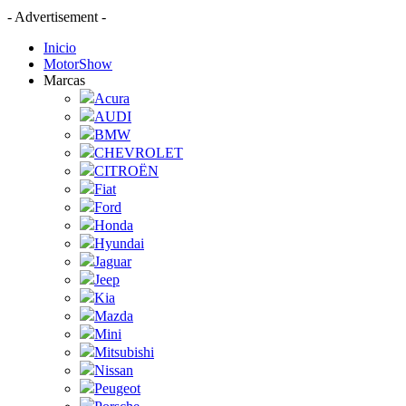
- Advertisement -
Inicio
MotorShow
Marcas
Acura
AUDI
BMW
CHEVROLET
CITROËN
Fiat
Ford
Honda
Hyundai
Jaguar
Jeep
Kia
Mazda
Mini
Mitsubishi
Nissan
Peugeot