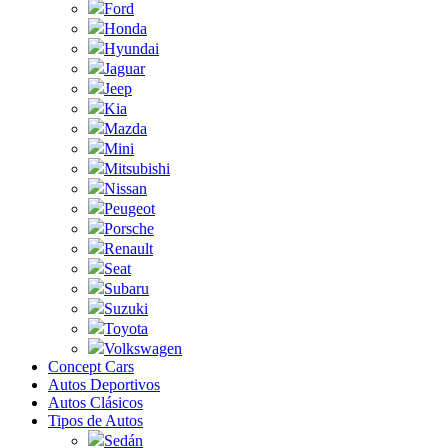
Ford
Honda
Hyundai
Jaguar
Jeep
Kia
Mazda
Mini
Mitsubishi
Nissan
Peugeot
Porsche
Renault
Seat
Subaru
Suzuki
Toyota
Volkswagen
Concept Cars
Autos Deportivos
Autos Clásicos
Tipos de Autos
Sedán