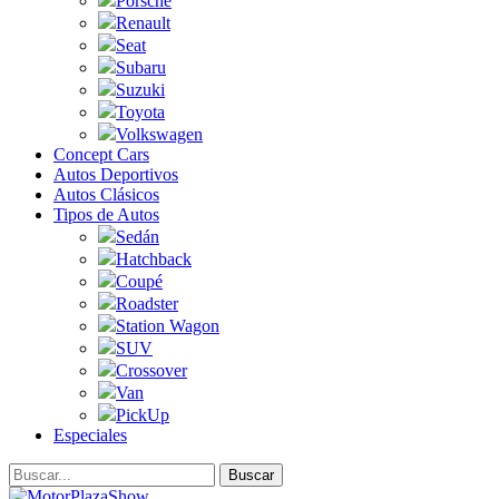
Porsche
Renault
Seat
Subaru
Suzuki
Toyota
Volkswagen
Concept Cars
Autos Deportivos
Autos Clásicos
Tipos de Autos
Sedán
Hatchback
Coupé
Roadster
Station Wagon
SUV
Crossover
Van
PickUp
Especiales