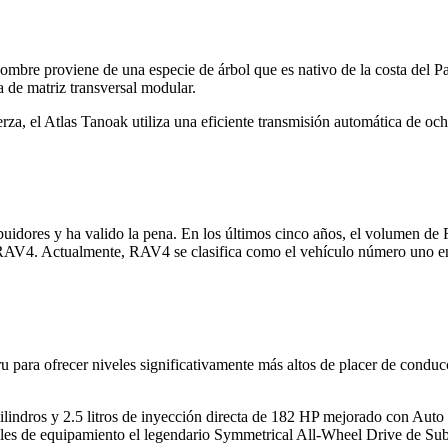
ombre proviene de una especie de árbol que es nativo de la costa del Pac
de matriz transversal modular.
za, el Atlas Tanoak utiliza una eficiente transmisión automática de o
ribuidores y ha valido la pena. En los últimos cinco años, el volumen d
 RAV4. Actualmente, RAV4 se clasifica como el vehículo número uno en 
ru para ofrecer niveles significativamente más altos de placer de condu
indros y 2.5 litros de inyección directa de 182 HP mejorado con Auto
veles de equipamiento el legendario Symmetrical All-Wheel Drive de Su