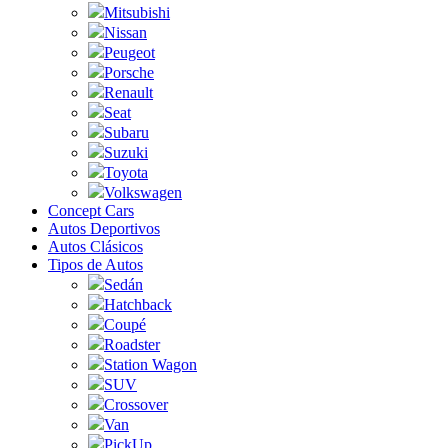
Mitsubishi
Nissan
Peugeot
Porsche
Renault
Seat
Subaru
Suzuki
Toyota
Volkswagen
Concept Cars
Autos Deportivos
Autos Clásicos
Tipos de Autos
Sedán
Hatchback
Coupé
Roadster
Station Wagon
SUV
Crossover
Van
PickUp