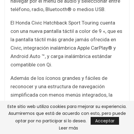
navegar por el menú de audio y seleccionar entre
teléfono, radio, Bluetooth® o medios USB.
El Honda Civic Hatchback Sport Touring cuenta
con una nueva pantalla táctil a color de 9 «, que es
la pantalla táctil más grande jamás ofrecida en
Civic, integración inalámbrica Apple CarPlay® y
Android Auto ™, y carga inalámbrica estándar
compatible con Qi.
Además de los íconos grandes y fáciles de
reconocer y una estructura de navegación
simplificada con menos menús integrados, la
pantalla táctil de 9 «cuenta con una perilla de
Este sitio web utiliza cookies para mejorar su experiencia.
volumen físico y botones físicos para las
Asumiremos que está de acuerdo con esto, pero puede
funciones de Inicio y Atrás. Un reposamanos de
optar por no participar si lo desea.
Acceptar
Leer más
0.8 pulgadas inmediatamente debajo de la