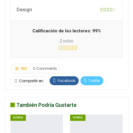
Design
Calificación de los lectores:
99%
2
votos
0 Comments
502
Facebook
Twitter
Compartir en:
Google+
WhatsApp
Email
También Podría Gustarte
HONDA
HONDA