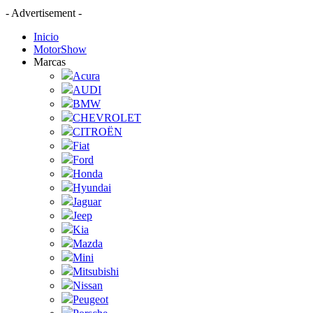
- Advertisement -
Inicio
MotorShow
Marcas
Acura
AUDI
BMW
CHEVROLET
CITROËN
Fiat
Ford
Honda
Hyundai
Jaguar
Jeep
Kia
Mazda
Mini
Mitsubishi
Nissan
Peugeot