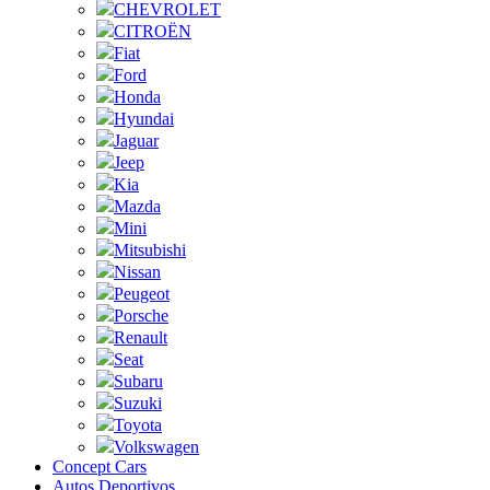
CHEVROLET
CITROËN
Fiat
Ford
Honda
Hyundai
Jaguar
Jeep
Kia
Mazda
Mini
Mitsubishi
Nissan
Peugeot
Porsche
Renault
Seat
Subaru
Suzuki
Toyota
Volkswagen
Concept Cars
Autos Deportivos