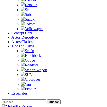
Porsche
Renault
Seat
Subaru
Suzuki
Toyota
Volkswagen
Concept Cars
Autos Deportivos
Autos Clásicos
Tipos de Autos
Sedán
Hatchback
Coupé
Roadster
Station Wagon
SUV
Crossover
Van
PickUp
Especiales