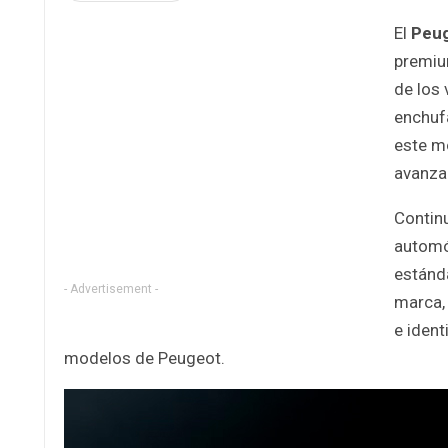
El
Peug
premiu
de los
enchufa
este m
avanzad
Continu
automó
estánda
- Advertisement -
marca, 
e ident
modelos de Peugeot.