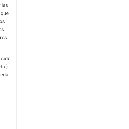
 las
e que
los
es.
tres
 sido
tc.)
rueda