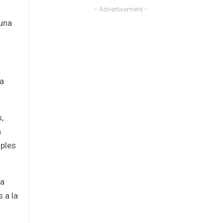
- Advertisement -
 una
na
,
a
mples
la
 a la