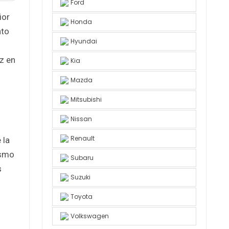
Ford
ior
Honda
nto
Hyundai
z en
Kia
Mazda
Mitsubishi
Nissan
Renault
 la
ismo
Subaru
s
Suzuki
Toyota
Volkswagen