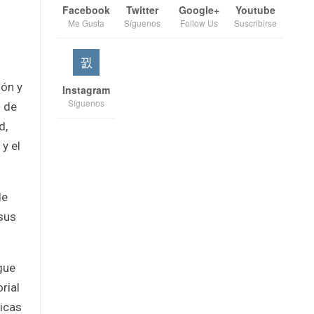
Facebook
Twitter
Google+
Youtube
Me Gusta
Síguenos
Follow Us
Suscribirse
ión y
Instagram
Síguenos
o de
d,
y el
de
 sus
gue
rial
ticas