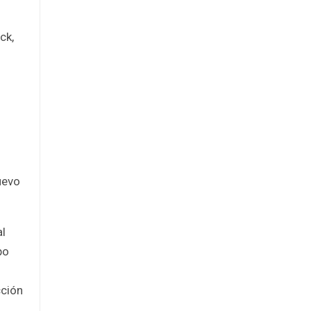
ck,
uevo
al
po
cción