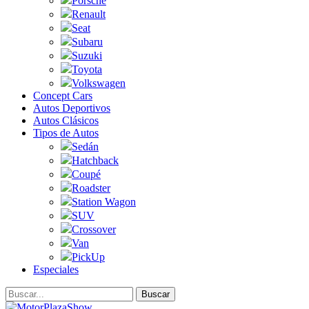
Porsche
Renault
Seat
Subaru
Suzuki
Toyota
Volkswagen
Concept Cars
Autos Deportivos
Autos Clásicos
Tipos de Autos
Sedán
Hatchback
Coupé
Roadster
Station Wagon
SUV
Crossover
Van
PickUp
Especiales