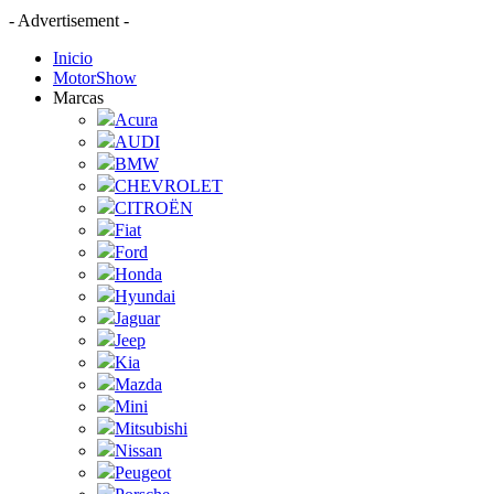
- Advertisement -
Inicio
MotorShow
Marcas
Acura
AUDI
BMW
CHEVROLET
CITROËN
Fiat
Ford
Honda
Hyundai
Jaguar
Jeep
Kia
Mazda
Mini
Mitsubishi
Nissan
Peugeot