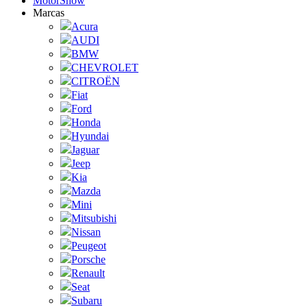
MotorShow
Marcas
Acura
AUDI
BMW
CHEVROLET
CITROËN
Fiat
Ford
Honda
Hyundai
Jaguar
Jeep
Kia
Mazda
Mini
Mitsubishi
Nissan
Peugeot
Porsche
Renault
Seat
Subaru