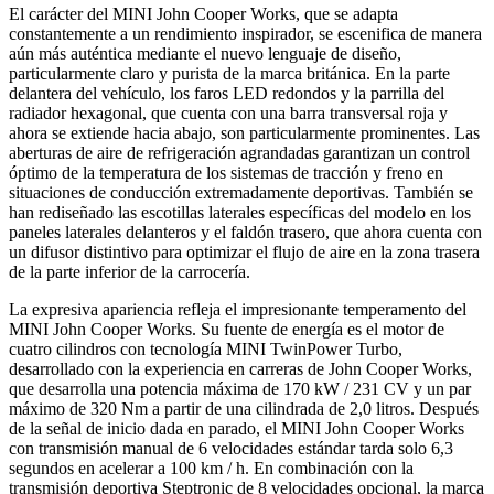
El carácter del MINI John Cooper Works, que se adapta
constantemente a un rendimiento inspirador, se escenifica de manera
aún más auténtica mediante el nuevo lenguaje de diseño,
particularmente claro y purista de la marca británica. En la parte
delantera del vehículo, los faros LED redondos y la parrilla del
radiador hexagonal, que cuenta con una barra transversal roja y
ahora se extiende hacia abajo, son particularmente prominentes. Las
aberturas de aire de refrigeración agrandadas garantizan un control
óptimo de la temperatura de los sistemas de tracción y freno en
situaciones de conducción extremadamente deportivas. También se
han rediseñado las escotillas laterales específicas del modelo en los
paneles laterales delanteros y el faldón trasero, que ahora cuenta con
un difusor distintivo para optimizar el flujo de aire en la zona trasera
de la parte inferior de la carrocería.
La expresiva apariencia refleja el impresionante temperamento del
MINI John Cooper Works. Su fuente de energía es el motor de
cuatro cilindros con tecnología MINI TwinPower Turbo,
desarrollado con la experiencia en carreras de John Cooper Works,
que desarrolla una potencia máxima de 170 kW / 231 CV y ​​un par
máximo de 320 Nm a partir de una cilindrada de 2,0 litros. Después
de la señal de inicio dada en parado, el MINI John Cooper Works
con transmisión manual de 6 velocidades estándar tarda solo 6,3
segundos en acelerar a 100 km / h. En combinación con la
transmisión deportiva Steptronic de 8 velocidades opcional, la marca