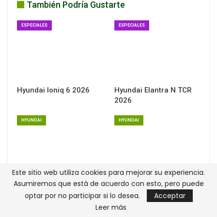
También Podría Gustarte
ESPECIALES
ESPECIALES
Hyundai Ioniq 6 2026
Hyundai Elantra N TCR
2026
HYUNDAI
HYUNDAI
Este sitio web utiliza cookies para mejorar su experiencia.
Asumiremos que está de acuerdo con esto, pero puede
Hyundai Ioniq 9 2026
Hyundai Nexo 2026
optar por no participar si lo desea.
Acceptar
ANT
SIG
Leer más