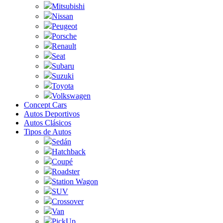
Mitsubishi
Nissan
Peugeot
Porsche
Renault
Seat
Subaru
Suzuki
Toyota
Volkswagen
Concept Cars
Autos Deportivos
Autos Clásicos
Tipos de Autos
Sedán
Hatchback
Coupé
Roadster
Station Wagon
SUV
Crossover
Van
PickUp