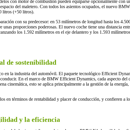
elos con motor de combustión pueden equiparse opcionalmente con una b
 el espacio del maletero. Con todos los asientos ocupados, el nuevo BMW
itros (+50 litros).
ción con su predecesor: en 53 milímetros de longitud hasta los 4.500 
ere unas proporciones poderosas. El nuevo coche tiene una distancia ent
nzando los 1.592 milímetros en el eje delantero y los 1.593 milímetros 
l de sostenibilidad
 en la industria del automóvil. El paquete tecnológico Efficient Dyn
conducir. En el marco de BMW Efficient Dynamics, cada aspecto del des
na cinemática, esto se aplica principalmente a la gestión de la energía
elos en términos de rentabilidad y placer de conducción, y confieren 
ilidad y la eficiencia