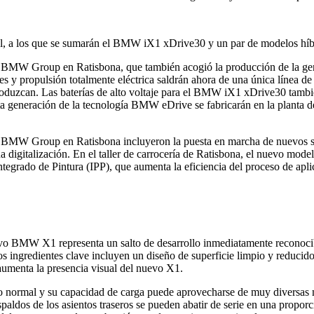
el, a los que se sumarán el BMW iX1 xDrive30 y un par de modelos híb
MW Group en Ratisbona, que también acogió la producción de la genera
 y propulsión totalmente eléctrica saldrán ahora de una única línea de 
duzcan. Las baterías de alto voltaje para el BMW iX1 xDrive30 también 
ta generación de la tecnología BMW eDrive se fabricarán en la planta
 BMW Group en Ratisbona incluyeron la puesta en marcha de nuevos siste
 digitalización. En el taller de carrocería de Ratisbona, el nuevo model
so Integrado de Pintura (IPP), que aumenta la eficiencia del proceso de a
evo BMW X1 representa un salto de desarrollo inmediatamente reconoci
gredientes clave incluyen un diseño de superficie limpio y reducido y 
 aumenta la presencia visual del nuevo X1.
o normal y su capacidad de carga puede aprovecharse de muy diversas 
paldos de los asientos traseros se pueden abatir de serie en una propor