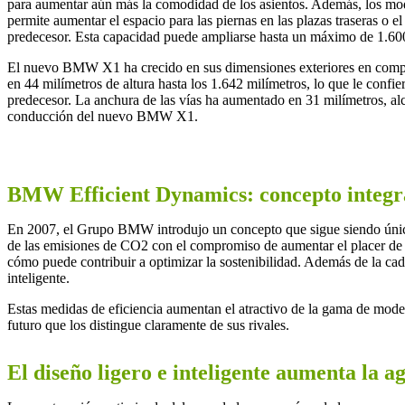
para aumentar aún más la comodidad de los asientos. Además, los mod
permite aumentar el espacio para las piernas en las plazas traseras o
predecesor. Esta capacidad puede ampliarse hasta un máximo de 1.600 l
El nuevo BMW X1 ha crecido en sus dimensiones exteriores en compara
en 44 milímetros de altura hasta los 1.642 milímetros, lo que le confi
predecesor. La anchura de las vías ha aumentado en 31 milímetros, alca
conducción del nuevo BMW X1.
BMW Efficient Dynamics: concepto integra
En 2007, el Grupo BMW introdujo un concepto que sigue siendo único
de las emisiones de CO2 con el compromiso de aumentar el placer de 
cómo puede contribuir a optimizar la sostenibilidad. Además de la cade
inteligente.
Estas medidas de eficiencia aumentan el atractivo de la gama de mod
futuro que los distingue claramente de sus rivales.
El diseño ligero e inteligente aumenta la ag