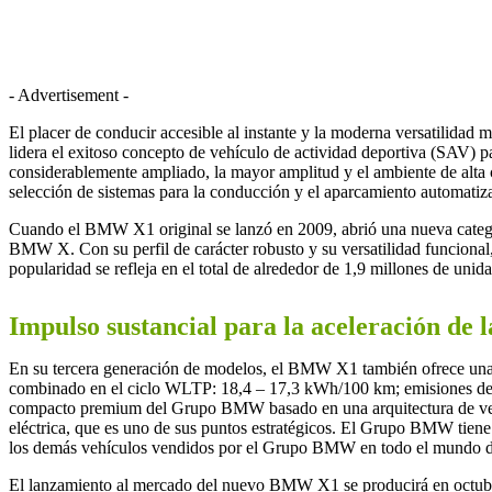
- Advertisement -
El placer de conducir accesible al instante y la moderna versatilidad
lidera el exitoso concepto de vehículo de actividad deportiva (SAV) p
considerablemente ampliado, la mayor amplitud y el ambiente de alt
selección de sistemas para la conducción y el aparcamiento automatiz
Cuando el BMW X1 original se lanzó en 2009, abrió una nueva categ
BMW X. Con su perfil de carácter robusto y su versatilidad funcional
popularidad se refleja en el total de alrededor de 1,9 millones de un
Impulso sustancial para la aceleración de l
En su tercera generación de modelos, el BMW X1 también ofrece una 
combinado en el ciclo WLTP: 18,4 – 17,3 kWh/100 km; emisiones de C
compacto premium del Grupo BMW basado en una arquitectura de vehícu
eléctrica, que es uno de sus puntos estratégicos. El Grupo BMW tiene 
los demás vehículos vendidos por el Grupo BMW en todo el mundo deb
El lanzamiento al mercado del nuevo BMW X1 se producirá en octubre 