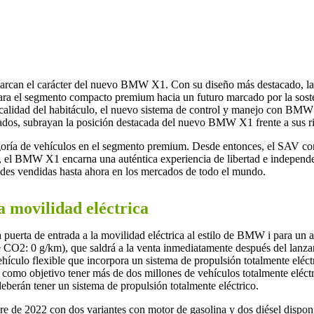
 marcan el carácter del nuevo BMW X1. Con su diseño más destacado, la a
ara el segmento compacto premium hacia un futuro marcado por la sosten
a calidad del habitáculo, el nuevo sistema de control y manejo con 
ados, subrayan la posición destacada del nuevo BMW X1 frente a sus ri
oría de vehículos en el segmento premium. Desde entonces, el SAV co
, el BMW X1 encarna una auténtica experiencia de libertad e independen
idades vendidas hasta ahora en los mercados de todo el mundo.
a movilidad eléctrica
puerta de entrada a la movilidad eléctrica al estilo de BMW i para un
O2: 0 g/km), que saldrá a la venta inmediatamente después del lanza
lo flexible que incorpora un sistema de propulsión totalmente eléctri
como objetivo tener más de dos millones de vehículos totalmente eléctri
erán tener un sistema de propulsión totalmente eléctrico.
de 2022 con dos variantes con motor de gasolina y dos diésel disponi