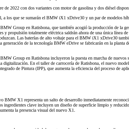
de 2022 con dos variantes con motor de gasolina y dos diésel disponi
el, a los que se sumarán el BMW iX1 xDrive30 y un par de modelos híb
MW Group en Ratisbona, que también acogió la producción de la genera
 y propulsión totalmente eléctrica saldrán ahora de una única línea de 
duzcan. Las baterías de alto voltaje para el BMW iX1 xDrive30 también 
ta generación de la tecnología BMW eDrive se fabricarán en la planta
 BMW Group en Ratisbona incluyeron la puesta en marcha de nuevos siste
 digitalización. En el taller de carrocería de Ratisbona, el nuevo model
so Integrado de Pintura (IPP), que aumenta la eficiencia del proceso de a
evo BMW X1 representa un salto de desarrollo inmediatamente reconoci
gredientes clave incluyen un diseño de superficie limpio y reducido y 
 aumenta la presencia visual del nuevo X1.