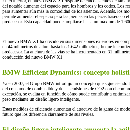
En el interior, el nuevo BMW X1 dispone de cinco asientos de tamañ
del notable aumento del espacio para los hombros y los codos. Los res
para aumentar aún más la comodidad de los asientos. Además, los mod
permite aumentar el espacio para las piernas en las plazas traseras o
predecesor. Esta capacidad puede ampliarse hasta un máximo de 1.600 l
El nuevo BMW X1 ha crecido en sus dimensiones exteriores en compara
en 44 milímetros de altura hasta los 1.642 milímetros, lo que le confi
predecesor. La anchura de las vías se ha incrementado en 31 milímetros
conducción del nuevo BMW X1.
BMW Efficient Dynamics: concepto holístic
Ya en 2007, el Grupo BMW introdujo un concepto que sigue siendo úni
del consumo de combustible y de las emisiones de CO2 con el compro
excepción, se evalúa en función de cómo puede contribuir a optimizar l
peso mediante un diseño ligero inteligente.
Estas medidas de eficiencia aumentan el atractivo de la gama de mod
futuro que los diferencia claramente de sus rivales.
El diseño ligero inteligente aumenta la agil