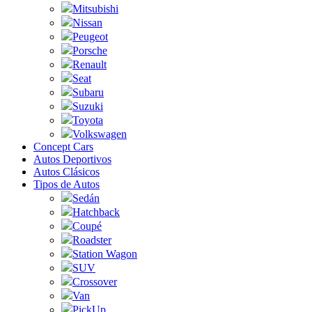
Mitsubishi
Nissan
Peugeot
Porsche
Renault
Seat
Subaru
Suzuki
Toyota
Volkswagen
Concept Cars
Autos Deportivos
Autos Clásicos
Tipos de Autos
Sedán
Hatchback
Coupé
Roadster
Station Wagon
SUV
Crossover
Van
PickUp