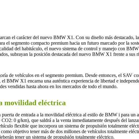
 marcan el carácter del nuevo BMW X1. Con su diseño más destacado, la a
ara el segmento compacto premium hacia un futuro marcado por la sosten
a calidad del habitáculo, el nuevo sistema de control y manejo con 
ados, subrayan la posición destacada del nuevo BMW X1 frente a sus ri
oría de vehículos en el segmento premium. Desde entonces, el SAV co
, el BMW X1 encarna una auténtica experiencia de libertad e independen
idades vendidas hasta ahora en los mercados de todo el mundo.
a movilidad eléctrica
puerta de entrada a la movilidad eléctrica al estilo de BMW i para un
O2: 0 g/km), que saldrá a la venta inmediatamente después del lanza
lo flexible que incorpora un sistema de propulsión totalmente eléctri
como objetivo tener más de dos millones de vehículos totalmente eléctri
erán tener un sistema de propulsión totalmente eléctrico.