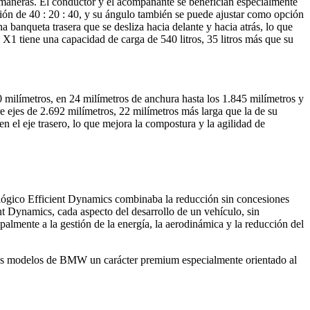
maneras. El conductor y el acompañante se benefician especialmente
ción de 40 : 20 : 40, y su ángulo también se puede ajustar como opción
anqueta trasera que se desliza hacia delante y hacia atrás, lo que
 X1 tiene una capacidad de carga de 540 litros, 35 litros más que su
milímetros, en 24 milímetros de anchura hasta los 1.845 milímetros y
re ejes de 2.692 milímetros, 22 milímetros más larga que la de su
n el eje trasero, lo que mejora la compostura y la agilidad de
ológico Efficient Dynamics combinaba la reducción sin concesiones
 Dynamics, cada aspecto del desarrollo de un vehículo, sin
palmente a la gestión de la energía, la aerodinámica y la reducción del
a los modelos de BMW un carácter premium especialmente orientado al