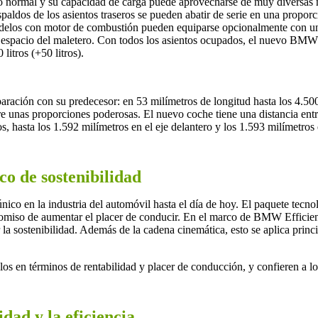
o normal y su capacidad de carga puede aprovecharse de muy diversas 
paldos de los asientos traseros se pueden abatir de serie en una propor
elos con motor de combustión pueden equiparse opcionalmente con una b
 el espacio del maletero. Con todos los asientos ocupados, el nuevo BMW
itros (+50 litros).
ción con su predecesor: en 53 milímetros de longitud hasta los 4.500 
ere unas proporciones poderosas. El nuevo coche tiene una distancia ent
, hasta los 1.592 milímetros en el eje delantero y los 1.593 milímetros e
o de sostenibilidad
co en la industria del automóvil hasta el día de hoy. El paquete tecn
miso de aumentar el placer de conducir. En el marco de BMW Efficient
a sostenibilidad. Además de la cadena cinemática, esto se aplica princi
elos en términos de rentabilidad y placer de conducción, y confieren 
idad y la eficiencia