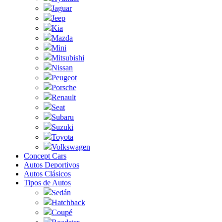
Jaguar
Jeep
Kia
Mazda
Mini
Mitsubishi
Nissan
Peugeot
Porsche
Renault
Seat
Subaru
Suzuki
Toyota
Volkswagen
Concept Cars
Autos Deportivos
Autos Clásicos
Tipos de Autos
Sedán
Hatchback
Coupé