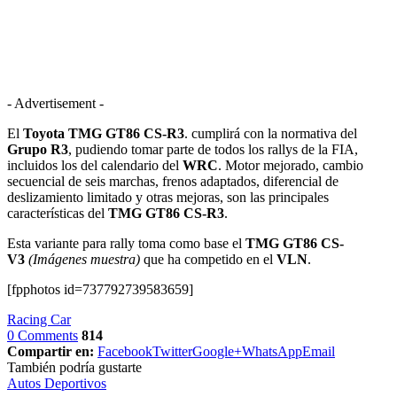
- Advertisement -
El
Toyota TMG GT86 CS-R3
. cumplirá con la normativa del
Grupo R3
, pudiendo tomar parte de todos los rallys de la FIA,
incluidos los del calendario del
WRC
. Motor mejorado, cambio
secuencial de seis marchas, frenos adaptados, diferencial de
deslizamiento limitado y otras mejoras, son las principales
características del
TMG GT86 CS-R3
.
Esta variante para rally toma como base el
TMG GT86 CS-
V3
(Imágenes muestra)
que ha competido en el
VLN
.
[fpphotos id=737792739583659]
Racing Car
0 Comments
814
Compartir en:
Facebook
Twitter
Google+
WhatsApp
Email
También podría gustarte
Autos Deportivos