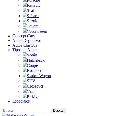
Porsche
Renault
Seat
Subaru
Suzuki
Toyota
Volkswagen
Concept Cars
Autos Deportivos
Autos Clásicos
Tipos de Autos
Sedán
Hatchback
Coupé
Roadster
Station Wagon
SUV
Crossover
Van
PickUp
Especiales