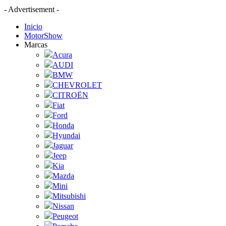
- Advertisement -
Inicio
MotorShow
Marcas
Acura
AUDI
BMW
CHEVROLET
CITROËN
Fiat
Ford
Honda
Hyundai
Jaguar
Jeep
Kia
Mazda
Mini
Mitsubishi
Nissan
Peugeot