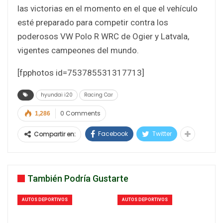
las victorias en el momento en el que el vehículo
esté preparado para competir contra los
poderosos VW Polo R WRC de Ogier y Latvala,
vigentes campeones del mundo.
[fpphotos id=753785531317713]
hyundai i20
Racing Car
0 Comments
1,286
Facebook
Twitter
Compartir en:
También Podría Gustarte
AUTOS DEPORTIVOS
AUTOS DEPORTIVOS