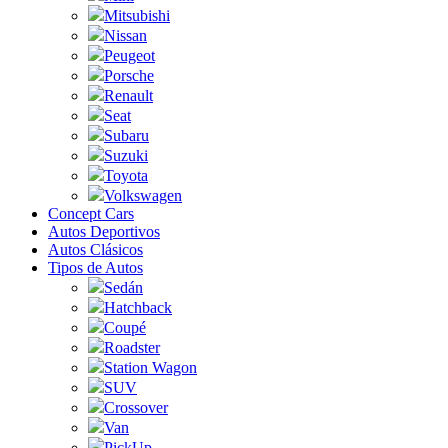
Mitsubishi
Nissan
Peugeot
Porsche
Renault
Seat
Subaru
Suzuki
Toyota
Volkswagen
Concept Cars
Autos Deportivos
Autos Clásicos
Tipos de Autos
Sedán
Hatchback
Coupé
Roadster
Station Wagon
SUV
Crossover
Van
PickUp