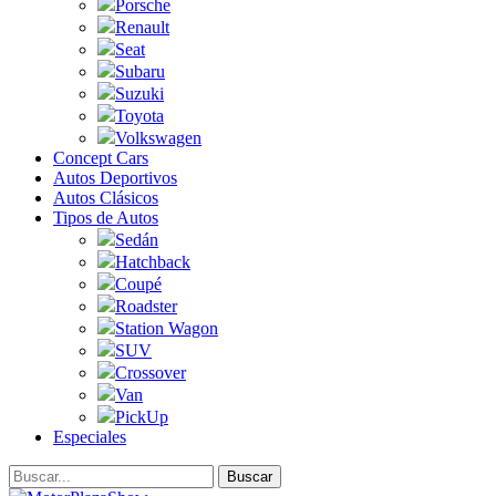
Porsche
Renault
Seat
Subaru
Suzuki
Toyota
Volkswagen
Concept Cars
Autos Deportivos
Autos Clásicos
Tipos de Autos
Sedán
Hatchback
Coupé
Roadster
Station Wagon
SUV
Crossover
Van
PickUp
Especiales