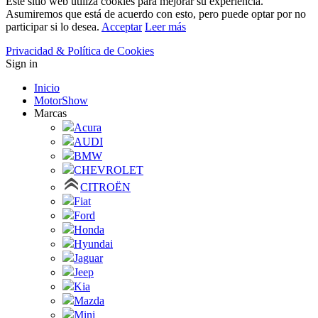
Este sitio web utiliza cookies para mejorar su experiencia.
Asumiremos que está de acuerdo con esto, pero puede optar por no
participar si lo desea.
Acceptar
Leer más
Privacidad & Política de Cookies
Sign in
Inicio
MotorShow
Marcas
Acura
AUDI
BMW
CHEVROLET
CITROËN
Fiat
Ford
Honda
Hyundai
Jaguar
Jeep
Kia
Mazda
Mini