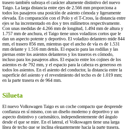
trasero también subraya el carácter altamente distintivo del nuevo
Taigo. La larga distancia entre ejes de 2.566 mm proporciona a
todos los pasajeros una posición de asiento cómoda y ligeramente
elevada. En comparación con el Polo y el T-Cross, la distancia entre
ejes se ha incrementado en dos y tres milímetros respectivamente.
Con unas medidas de 4.266 mm de longitud, 1.494 mm de altura y
1.757 mm de anchura, el Taigo tiene unos voladizos cortos que le
dan un aspecto potente y deportivo. El voladizo delantero mide 844
mm, el trasero 856 mm, mientras que el ancho de vía es de 1.531
mm delante y 1.516 mm detrás. El espacio para las rodillas y las
piernas entre los asientos delanteros y los traseros es cómodo,
incluso para los pasajeros altos. El espacio entre los cojines de los
asientos es de 792 mm, y el espacio para la cabeza es generoso en
todos los asientos. En el asiento del conductor, la distancia entre la
superficie del asiento y el revestimiento del techo es de 1.019 mm;
en la parte trasera es de 964 mm.
Silueta
El nuevo Volkswagen Taigo es un coche compacto que desprende
confianza en sí mismo, con un diseño moderno y deportivo y un
aspecto distintivo y carismático, independientemente del ángulo
desde el que se mire. En el lateral, el Volkswagen tiene una larga
línea de techo que se inclina elegantemente hacia la parte trasera,