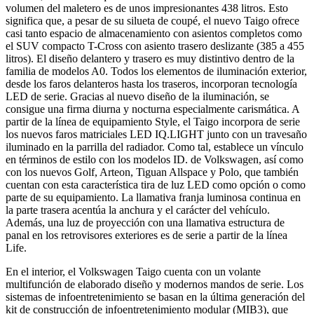
volumen del maletero es de unos impresionantes 438 litros. Esto
significa que, a pesar de su silueta de coupé, el nuevo Taigo ofrece
casi tanto espacio de almacenamiento con asientos completos como
el SUV compacto T-Cross con asiento trasero deslizante (385 a 455
litros). El diseño delantero y trasero es muy distintivo dentro de la
familia de modelos A0. Todos los elementos de iluminación exterior,
desde los faros delanteros hasta los traseros, incorporan tecnología
LED de serie. Gracias al nuevo diseño de la iluminación, se
consigue una firma diurna y nocturna especialmente carismática. A
partir de la línea de equipamiento Style, el Taigo incorpora de serie
los nuevos faros matriciales LED IQ.LIGHT junto con un travesaño
iluminado en la parrilla del radiador. Como tal, establece un vínculo
en términos de estilo con los modelos ID. de Volkswagen, así como
con los nuevos Golf, Arteon, Tiguan Allspace y Polo, que también
cuentan con esta característica tira de luz LED como opción o como
parte de su equipamiento. La llamativa franja luminosa continua en
la parte trasera acentúa la anchura y el carácter del vehículo.
Además, una luz de proyección con una llamativa estructura de
panal en los retrovisores exteriores es de serie a partir de la línea
Life.
En el interior, el Volkswagen Taigo cuenta con un volante
multifunción de elaborado diseño y modernos mandos de serie. Los
sistemas de infoentretenimiento se basan en la última generación del
kit de construcción de infoentretenimiento modular (MIB3), que