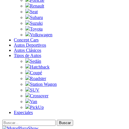
Porsche
Renault
Seat
Subaru
Suzuki
Toyota
Volkswagen
Concept Cars
Autos Deportivos
Autos Clásicos
Tipos de Autos
Sedán
Hatchback
Coupé
Roadster
Station Wagon
SUV
Crossover
Van
PickUp
Especiales