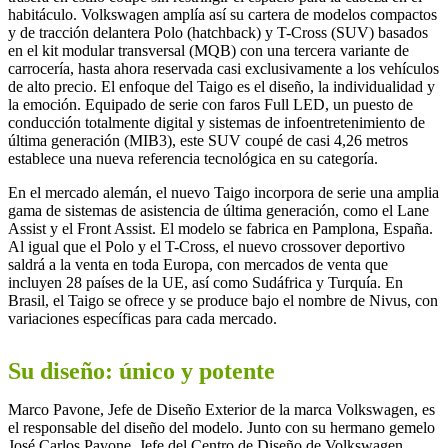
habitáculo. Volkswagen amplía así su cartera de modelos compactos
y de tracción delantera Polo (hatchback) y T-Cross (SUV) basados
en el kit modular transversal (MQB) con una tercera variante de
carrocería, hasta ahora reservada casi exclusivamente a los vehículos
de alto precio. El enfoque del Taigo es el diseño, la individualidad y
la emoción. Equipado de serie con faros Full LED, un puesto de
conducción totalmente digital y sistemas de infoentretenimiento de
última generación (MIB3), este SUV coupé de casi 4,26 metros
establece una nueva referencia tecnológica en su categoría.
En el mercado alemán, el nuevo Taigo incorpora de serie una amplia
gama de sistemas de asistencia de última generación, como el Lane
Assist y el Front Assist. El modelo se fabrica en Pamplona, España.
Al igual que el Polo y el T-Cross, el nuevo crossover deportivo
saldrá a la venta en toda Europa, con mercados de venta que
incluyen 28 países de la UE, así como Sudáfrica y Turquía. En
Brasil, el Taigo se ofrece y se produce bajo el nombre de Nivus, con
variaciones específicas para cada mercado.
Su diseño: único y potente
Marco Pavone, Jefe de Diseño Exterior de la marca Volkswagen, es
el responsable del diseño del modelo. Junto con su hermano gemelo
José Carlos Pavone, Jefe del Centro de Diseño de Volkswagen