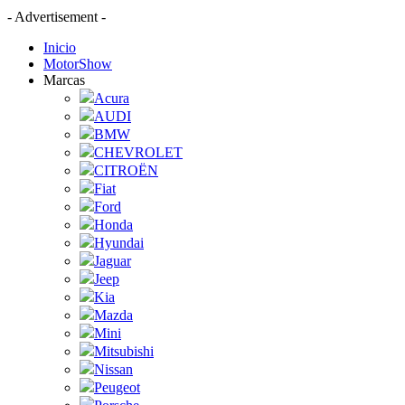
- Advertisement -
Inicio
MotorShow
Marcas
Acura
AUDI
BMW
CHEVROLET
CITROËN
Fiat
Ford
Honda
Hyundai
Jaguar
Jeep
Kia
Mazda
Mini
Mitsubishi
Nissan
Peugeot