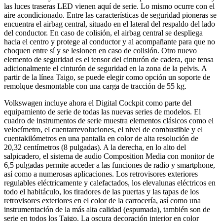
las luces traseras LED vienen aquí de serie. Lo mismo ocurre con el
aire acondicionado. Entre las características de seguridad pioneras se
encuentra el airbag central, situado en el lateral del respaldo del lado
del conductor. En caso de colisión, el airbag central se despliega
hacia el centro y protege al conductor y al acompañante para que no
choquen entre sí y se lesionen en caso de colisión. Otro nuevo
elemento de seguridad es el tensor del cinturón de cadera, que tensa
adicionalmente el cinturón de seguridad en la zona de la pelvis. A
partir de la línea Taigo, se puede elegir como opción un soporte de
remolque desmontable con una carga de tracción de 55 kg.
Volkswagen incluye ahora el Digital Cockpit como parte del
equipamiento de serie de todas las nuevas series de modelos. El
cuadro de instrumentos de serie muestra elementos clásicos como el
velocímetro, el cuentarrevoluciones, el nivel de combustible y el
cuentakilómetros en una pantalla en color de alta resolución de
20,32 centímetros (8 pulgadas). A la derecha, en lo alto del
salpicadero, el sistema de audio Composition Media con monitor de
6,5 pulgadas permite acceder a las funciones de radio y smartphone,
así como a numerosas aplicaciones. Los retrovisores exteriores
regulables eléctricamente y calefactados, los elevalunas eléctricos en
todo el habitáculo, los tiradores de las puertas y las tapas de los
retrovisores exteriores en el color de la carrocería, así como una
instrumentación de la más alta calidad (espumada), también son de
serie en todos los Taigo. La oscura decoración interior en color