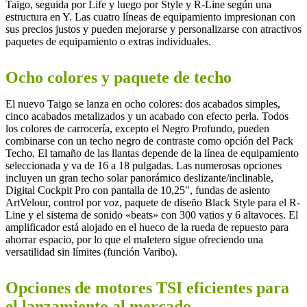
Taigo, seguida por Life y luego por Style y R-Line según una
estructura en Y. Las cuatro líneas de equipamiento impresionan con
sus precios justos y pueden mejorarse y personalizarse con atractivos
paquetes de equipamiento o extras individuales.
Ocho colores y paquete de techo
El nuevo Taigo se lanza en ocho colores: dos acabados simples,
cinco acabados metalizados y un acabado con efecto perla. Todos
los colores de carrocería, excepto el Negro Profundo, pueden
combinarse con un techo negro de contraste como opción del Pack
Techo. El tamaño de las llantas depende de la línea de equipamiento
seleccionada y va de 16 a 18 pulgadas. Las numerosas opciones
incluyen un gran techo solar panorámico deslizante/inclinable,
Digital Cockpit Pro con pantalla de 10,25″, fundas de asiento
ArtVelour, control por voz, paquete de diseño Black Style para el R-
Line y el sistema de sonido «beats» con 300 vatios y 6 altavoces. El
amplificador está alojado en el hueco de la rueda de repuesto para
ahorrar espacio, por lo que el maletero sigue ofreciendo una
versatilidad sin límites (función Varibo).
Opciones de motores TSI eficientes para
el lanzamiento al mercado