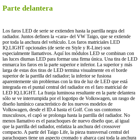
Parte delantera
Los faros LED de serie se extienden hasta la parrilla negra del
radiador. Juntos definen la «cara» del VW Taigo, que se extiende
por toda la anchura del vehículo. Los faros matriciales LED
IQ.LIGHT opcionales (de serie en Style y R-Line) son
especialmente llamativos. Aquí los módulos LED se combinan con
las luces diurnas LED para formar una firma única. Una tira de LED
enmarca los faros en la parte superior e inferior. La superior y más
larga de estas dos tiras de LED termina visualmente en el borde
superior de la parrilla del radiador; la inferior se fusiona
aparentemente sin problemas con la tira de luz de LED que está
integrada en el puntal central del radiador en el faro matricial de
LED IQ.LIGHT. La franja luminosa resultante en la parte delantera
sólo se ve interrumpida por el logotipo de Volkswagen, un rasgo de
diseño lumínico característico de los nuevos modelos de
Volkswagen, desde el ID.4 hasta el Golf. Con sus contornos
musculosos, el capó se prolonga hasta la parrilla del radiador. No
menos llamativo es el parachoques de nuevo diseño que, al igual
que la parrilla del radiador, enfatiza la anchura del crossover
compacto. A partir del Taigo Life, la pieza transversal central del
parachoques tiene un aspecto cromado y abarca casi toda la anchura