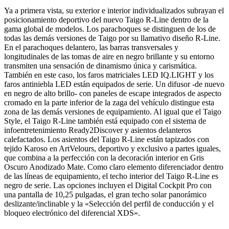
Ya a primera vista, su exterior e interior individualizados subrayan el
posicionamiento deportivo del nuevo Taigo R-Line dentro de la
gama global de modelos. Los parachoques se distinguen de los de
todas las demás versiones de Taigo por su llamativo diseño R-Line.
En el parachoques delantero, las barras transversales y
longitudinales de las tomas de aire en negro brillante y su entorno
transmiten una sensación de dinamismo única y carismática.
También en este caso, los faros matriciales LED IQ.LIGHT y los
faros antiniebla LED están equipados de serie. Un difusor -de nuevo
en negro de alto brillo- con paneles de escape integrados de aspecto
cromado en la parte inferior de la zaga del vehículo distingue esta
zona de las demás versiones de equipamiento. Al igual que el Taigo
Style, el Taigo R-Line también está equipado con el sistema de
infoentretenimiento Ready2Discover y asientos delanteros
calefactados. Los asientos del Taigo R-Line están tapizados con
tejido Karoso en ArtVelours, deportivo y exclusivo a partes iguales,
que combina a la perfección con la decoración interior en Gris
Oscuro Anodizado Mate. Como claro elemento diferenciador dentro
de las líneas de equipamiento, el techo interior del Taigo R-Line es
negro de serie. Las opciones incluyen el Digital Cockpit Pro con
una pantalla de 10,25 pulgadas, el gran techo solar panorámico
deslizante/inclinable y la «Selección del perfil de conducción y el
bloqueo electrónico del diferencial XDS».