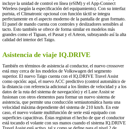
incluye la unidad de control en línea (eSIM) y el App-Connect
Wireless (según la especificación del equipamiento). Con su interfaz
purista, el Climatronic opcional con función táctil se integra
perfectamente en el aspecto moderno de la pantalla de gran formato.
El panel de mando cuenta con controles y deslizadores sensibles al
tacto. Esto también se ofrece de forma similar en modelos más
grandes como el Tiguan, el Passat y el Arteon, subrayando así la alta
calidad del interior del Taigo.
Asistencia de viaje IQ.DRIVE
También en términos de asistencia al conductor, el nuevo crossover
está muy cerca de los modelos de Volkswagen del segmento
superior. El nuevo Taigo cuenta con el IQ.DRIVE Travel Assist
como opción: aquí, el nuevo ACC predictivo (control automático de
la distancia con referencia adicional a los límites de velocidad y a los
datos de la ruta del sistema de navegación) y el Lane Assist se
fusionan con otros elementos para formar un nuevo sistema de
asistencia, que permite una conducción semiautomática hasta una
velocidad máxima dependiente del sistema de 210 km/h. En este
caso, el nuevo volante multifunción de serie está equipado con
superficies capacitivas. Éstas registran el hecho de que el conductor
está tocando el volante con sus manos cuando el sistema IQ.DRIVE
Travel Assist está activo, tal y como se define para el nivel 2 de