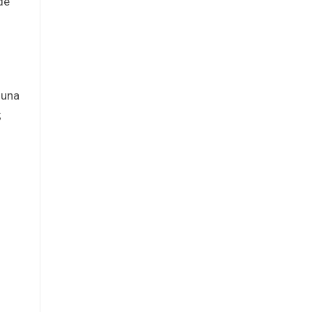
de
 una
;