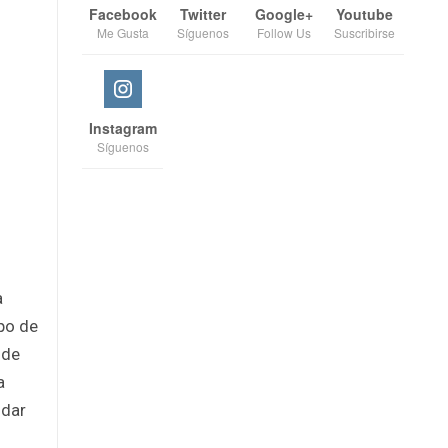
Facebook
Twitter
Google+
Youtube
Me Gusta
Síguenos
Follow Us
Suscribirse
Instagram
Síguenos
a
po de
 de
a
udar