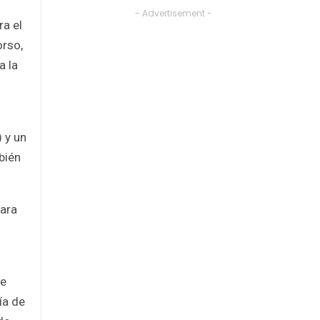
- Advertisement -
ra el
orso,
a la
 y un
bién
para
de
ía de