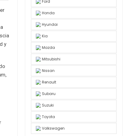
Ford
er
Honda
Hyundai
ia
scia
Kia
d y
Mazda
Mitsubishi
ndo
Nissan
um,
Renault
Subaru
Suzuki
Toyota
r
Volkswagen