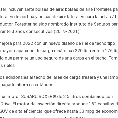
 incluyen siete bolsas de aire: bolsas de aire frontales pa
erales de cortina y bolsas de aire laterales para la pelvis / t
nductor. Forester ha sido nombrado Instituto de Seguros par
urante 3 años consecutivos (2019-2021).
mejora para 2022 con un nuevo diseño de riel de techo tipo
 mayor capacidad de carga dinámica (220 lb frente a 176 lb)
), lo que permite un uso seguro de una carpa en el techo. Tam
s rieles.
ios adicionales al techo del área de carga trasera y una lám
 apagado ahora es estándar.
por un motor SUBARU BOXER® de 2.5 litros combinado con
Drive. El motor de inyección directa produce 182 caballos 
 un SUV de alta eficiencia, que ofrece hasta 33 mpg de econom