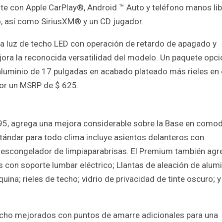
ente con Apple CarPlay®, Android ™ Auto y teléfono manos li
o, así como SiriusXM® y un CD jugador.
a luz de techo LED con operación de retardo de apagado y
jora la reconocida versatilidad del modelo. Un paquete opci
aluminio de 17 pulgadas en acabado plateado más rieles en 
por un MSRP de $ 625.
195, agrega una mejora considerable sobre la Base en comod
stándar para todo clima incluye asientos delanteros con
 descongelador de limpiaparabrisas. El Premium también agr
s con soporte lumbar eléctrico; Llantas de aleación de alum
na; rieles de techo; vidrio de privacidad de tinte oscuro; y
techo mejorados con puntos de amarre adicionales para una