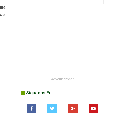
lla,
 de
- Advertisement -
Síguenos En: