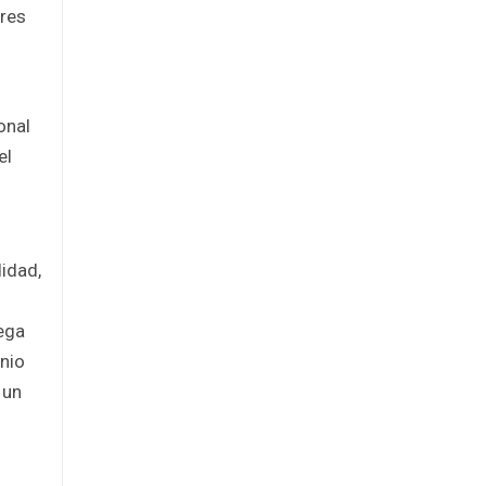
bres
onal
el
idad,
ega
inio
 un