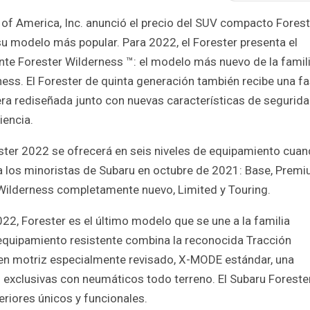
 of America, Inc. anunció el precio del SUV compacto Forest
u modelo más popular. Para 2022, el Forester presenta el
nte Forester Wilderness ™: el modelo más nuevo de la famil
ess. El Forester de quinta generación también recibe una fa
ra rediseñada junto con nuevas características de segurida
iencia.
ester 2022 se ofrecerá en seis niveles de equipamiento cua
a los minoristas de Subaru en octubre de 2021: Base, Premi
 Wilderness completamente nuevo, Limited y Touring.
22, Forester es el último modelo que se une a la familia
e equipamiento resistente combina la reconocida Tracción
ren motriz especialmente revisado, X-MODE estándar, una
s exclusivas con neumáticos todo terreno. El Subaru Foreste
eriores únicos y funcionales.