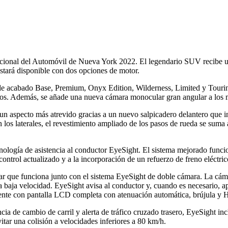
acional del Automóvil de Nueva York 2022. El legendario SUV recibe un
tará disponible con dos opciones de motor.
s de acabado Base, Premium, Onyx Edition, Wilderness, Limited y Touri
itros. Además, se añade una nueva cámara monocular gran angular a los
un aspecto más atrevido gracias a un nuevo salpicadero delantero que i
 los laterales, el revestimiento ampliado de los pasos de rueda se suma
cnología de asistencia al conductor EyeSight. El sistema mejorado fun
ntrol actualizado y a la incorporación de un refuerzo de freno eléctric
 que funciona junto con el sistema EyeSight de doble cámara. La cámar
a baja velocidad. EyeSight avisa al conductor y, cuando es necesario, apl
igente con pantalla LCD completa con atenuación automática, brújula y
a de cambio de carril y alerta de tráfico cruzado trasero, EyeSight in
tar una colisión a velocidades inferiores a 80 km/h.