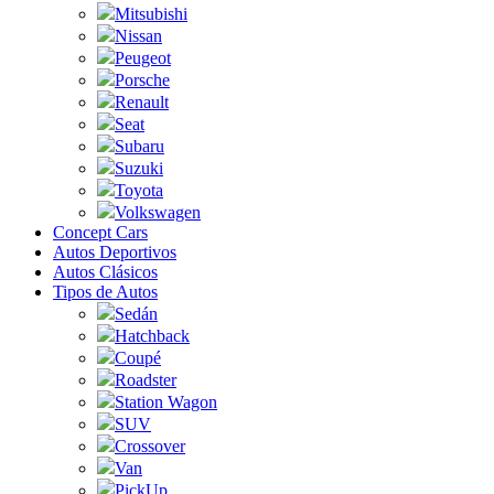
Mitsubishi
Nissan
Peugeot
Porsche
Renault
Seat
Subaru
Suzuki
Toyota
Volkswagen
Concept Cars
Autos Deportivos
Autos Clásicos
Tipos de Autos
Sedán
Hatchback
Coupé
Roadster
Station Wagon
SUV
Crossover
Van
PickUp