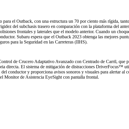
para el Outback, con una estructura un 70 por ciento más rígida, tanto 
 rigidez del subchasis trasero en comparación con la plataforma del ante
lisiones frontales y laterales que el modelo anterior. Cuando un choque
l conductor. Subaru espera que el Outback 2023 obtenga las mejores punt
ros para la Seguridad en las Carreteras (IIHS).
 Control de Crucero Adaptativo Avanzado con Centrado de Carril, que pr
oria directa. El sistema de mitigación de distracciones DriverFocus™ uti
n del conductor y proporciona avisos sonoros y visuales para alertar al c
l Monitor de Asistencia EyeSight con pantalla frontal.