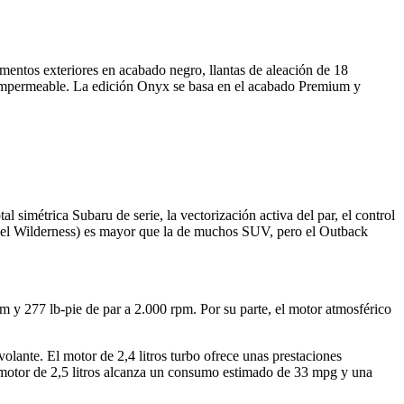
ntos exteriores en acabado negro, llantas de aleación de 18
 e impermeable. La edición Onyx se basa en el acabado Premium y
simétrica Subaru de serie, la vectorización activa del par, el control
a el Wilderness) es mayor que la de muchos SUV, pero el Outback
y 277 lb-pie de par a 2.000 rpm. Por su parte, el motor atmosférico
ante. El motor de 2,4 litros turbo ofrece unas prestaciones
l motor de 2,5 litros alcanza un consumo estimado de 33 mpg y una