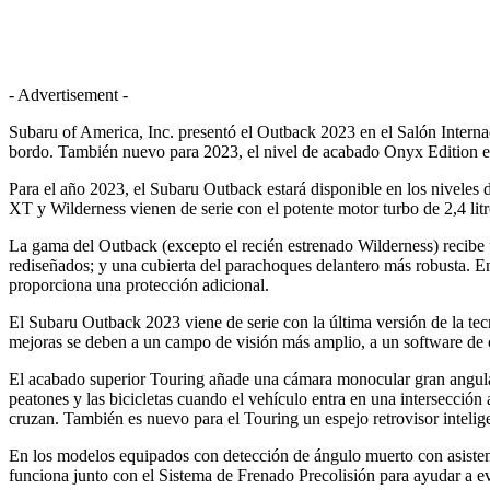
- Advertisement -
Subaru of America, Inc. presentó el Outback 2023 en el Salón Intern
bordo. También nuevo para 2023, el nivel de acabado Onyx Edition es
Para el año 2023, el Subaru Outback estará disponible en los nivele
XT y Wilderness vienen de serie con el potente motor turbo de 2,4 l
La gama del Outback (excepto el recién estrenado Wilderness) recibe 
rediseñados; y una cubierta del parachoques delantero más robusta. En
proporciona una protección adicional.
El Subaru Outback 2023 viene de serie con la última versión de la te
mejoras se deben a un campo de visión más amplio, a un software de co
El acabado superior Touring añade una cámara monocular gran angular
peatones y las bicicletas cuando el vehículo entra en una intersección 
cruzan. También es nuevo para el Touring un espejo retrovisor intel
En los modelos equipados con detección de ángulo muerto con asistenci
funciona junto con el Sistema de Frenado Precolisión para ayudar a evi