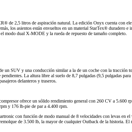
e 2,5 litros de aspiración natural. La edición Onyx cuenta con eleme
 Además, los asientos están envueltos en un material StarTex® duradero
tal, el modo dual X-MODE y la rueda de repuesto de tamaño completo.
n SUV y una conducción similar a la de un coche con la tracción total 
pendientes. La altura libre al suelo de 8,7 pulgadas (9,5 pulgadas par
asajeros delanteros y traseros.
ompresor ofrece un sólido rendimiento general con 260 CV a 5.600 rpm 
rpm y 176 lb-pie de par a 4.400 rpm.
onic con función de modo manual de 8 velocidades con levas en el vol
remolque de 3.500 lb, la mayor de cualquier Outback de la historia. E