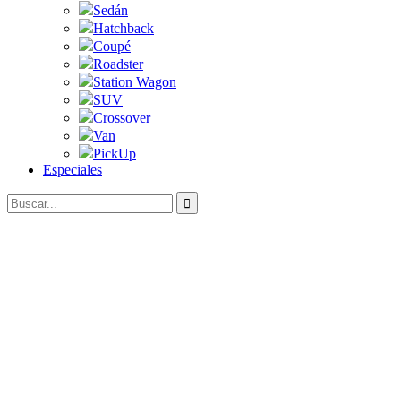
Sedán
Hatchback
Coupé
Roadster
Station Wagon
SUV
Crossover
Van
PickUp
Especiales