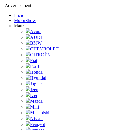
- Advertisement -
Inicio
MotorShow
Marcas
Acura
AUDI
BMW
CHEVROLET
CITROËN
Fiat
Ford
Honda
Hyundai
Jaguar
Jeep
Kia
Mazda
Mini
Mitsubishi
Nissan
Peugeot