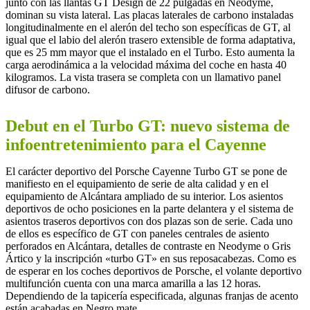
junto con las llantas GT Design de 22 pulgadas en Neodyme,
dominan su vista lateral. Las placas laterales de carbono instaladas
longitudinalmente en el alerón del techo son específicas de GT, al
igual que el labio del alerón trasero extensible de forma adaptativa,
que es 25 mm mayor que el instalado en el Turbo. Esto aumenta la
carga aerodinámica a la velocidad máxima del coche en hasta 40
kilogramos. La vista trasera se completa con un llamativo panel
difusor de carbono.
Debut en el Turbo GT: nuevo sistema de
infoentretenimiento para el Cayenne
El carácter deportivo del Porsche Cayenne Turbo GT se pone de
manifiesto en el equipamiento de serie de alta calidad y en el
equipamiento de Alcántara ampliado de su interior. Los asientos
deportivos de ocho posiciones en la parte delantera y el sistema de
asientos traseros deportivos con dos plazas son de serie. Cada uno
de ellos es específico de GT con paneles centrales de asiento
perforados en Alcántara, detalles de contraste en Neodyme o Gris
Ártico y la inscripción «turbo GT» en sus reposacabezas. Como es
de esperar en los coches deportivos de Porsche, el volante deportivo
multifunción cuenta con una marca amarilla a las 12 horas.
Dependiendo de la tapicería especificada, algunas franjas de acento
están acabadas en Negro mate.