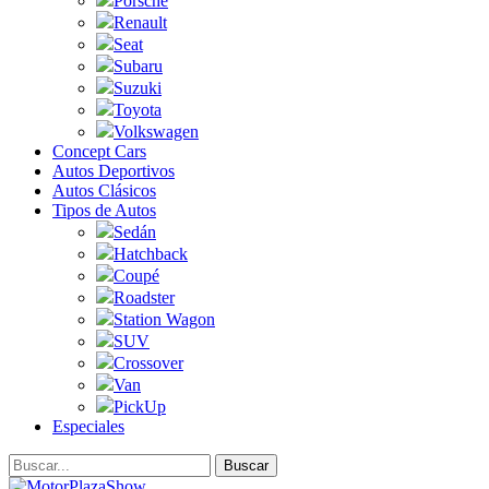
Porsche
Renault
Seat
Subaru
Suzuki
Toyota
Volkswagen
Concept Cars
Autos Deportivos
Autos Clásicos
Tipos de Autos
Sedán
Hatchback
Coupé
Roadster
Station Wagon
SUV
Crossover
Van
PickUp
Especiales