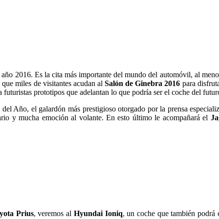
te año 2016. Es la cita más importante del mundo del automóvil, al men
 que miles de visitantes acudan al
Salón de Ginebra 2016
para disfrut
 futuristas prototipos que adelantan lo que podría ser el coche del futur
e del Año, el galardón más prestigioso otorgado por la prensa especiali
nario y mucha emoción al volante. En esto último le acompañará el
Ja
yota Prius
, veremos al
Hyundai Ioniq
, un coche que también podrá c