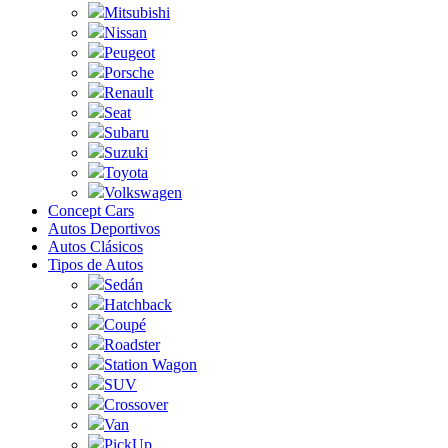
Mitsubishi
Nissan
Peugeot
Porsche
Renault
Seat
Subaru
Suzuki
Toyota
Volkswagen
Concept Cars
Autos Deportivos
Autos Clásicos
Tipos de Autos
Sedán
Hatchback
Coupé
Roadster
Station Wagon
SUV
Crossover
Van
PickUp