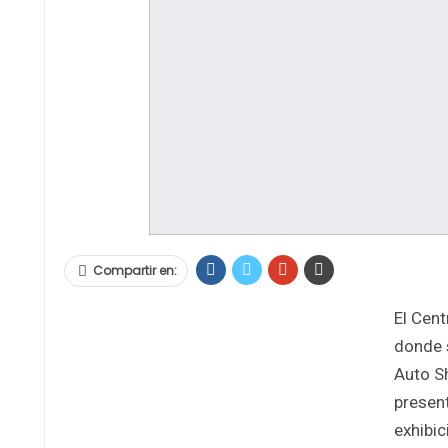
Compartir en:
El Cen
donde 
Auto S
present
exhibic