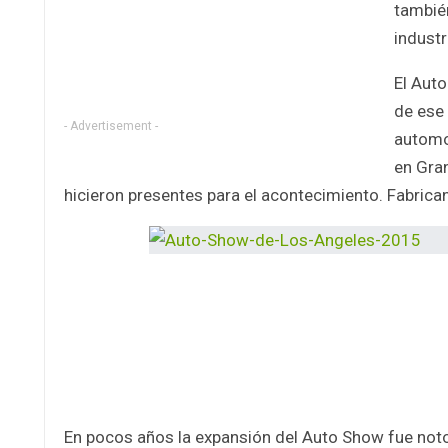
tambié
industr
El Aut
de ese 
- Advertisement -
automot
en Gra
hicieron presentes para el acontecimiento. Fabric
En pocos años la expansión del Auto Show fue notori