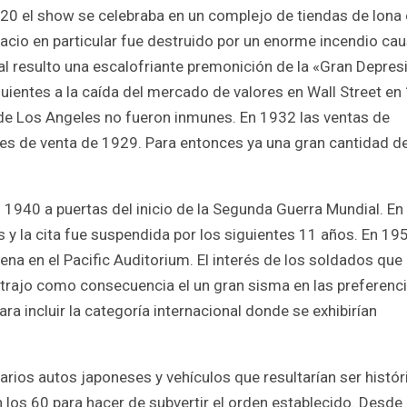
20 el show se celebraba en un complejo de tiendas de lona 
spacio en particular fue destruido por un enorme incendio ca
ual resulto una escalofriante premonición de la «Gran Depres
guientes a la caída del mercado de valores en Wall Street e
 de Los Angeles no fueron inmunes. En 1932 las ventas de
eles de venta de 1929. Para entonces ya una gran cantidad d
1940 a puertas del inicio de la Segunda Guerra Mundial. En
s y la cita fue suspendida por los siguientes 11 años. En 195
na en el Pacific Auditorium. El interés de los soldados que
trajo como consecuencia el un gran sisma en las preferenc
ara incluir la categoría internacional donde se exhibirían
rios autos japoneses y vehículos que resultarían ser histór
los 60 para hacer de subvertir el orden establecido. Desde