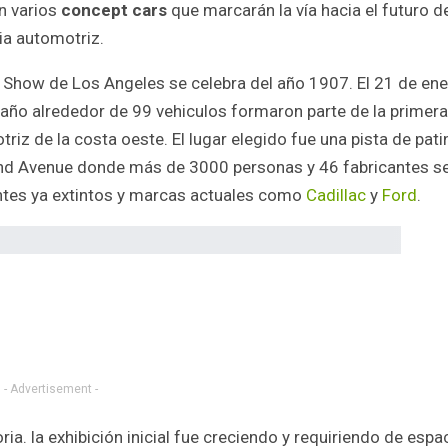
n varios
concept cars
que marcarán la vía hacia el futuro de
ia automotriz.
o Show de Los Angeles se celebra del año 1907. El 21 de en
año alrededor de 99 vehiculos formaron parte de la primera
riz de la costa oeste. El lugar elegido fue una pista de pati
nd Avenue donde más de 3000 personas y 46 fabricantes s
antes ya extintos y marcas actuales como
Cadillac
y
Ford
.
- Advertisement -
a. la exhibición inicial fue creciendo y requiriendo de espa