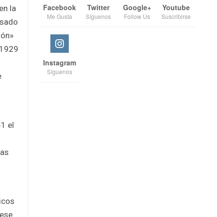
Facebook
Twitter
Google+
Youtube
en la
Me Gusta
Síguenos
Follow Us
Suscribirse
usado
ión»
n 1929
Instagram
Síguenos
e
1 el
ias
icos
 ese