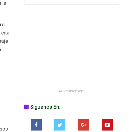
 la
ero
 cita
naje
e
- Advertisement -
Síguenos En:
cios