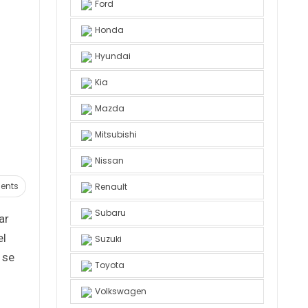
Ford
Honda
Hyundai
Kia
Mazda
Mitsubishi
Nissan
ents
Renault
Subaru
ar
el
Suzuki
 se
Toyota
Volkswagen