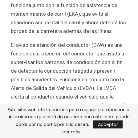
funciona junto con la función de asistencia de
mantenimiento de carril (LKA), que evita el
abandono accidental del carril y ahora detecta los
bordes de la carretera además de las líneas.
El aviso de atención del conductor (DAW) es una
función de protección del conductor que ayuda a
supervisar los patrones de conducción con el fin
de detectar la conducción fatigada y prevenir
posibles accidentes. Funciona en conjunto con la
Alerta de Salida del Vehículo (LVDA). La LVDA
alerta al conductor cuando el vehículo que le
precede comienza a avanzar y no reacciona con la
Este sitio web utiliza cookies para mejorar su experiencia.
suficiente rapidez, por ejemplo en los semáforos.
Asumiremos que está de acuerdo con esto, pero puede
optar por no participar si lo desea.
Acceptar
Asistencia a la
Leer más