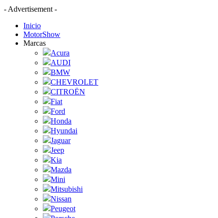
- Advertisement -
Inicio
MotorShow
Marcas
Acura
AUDI
BMW
CHEVROLET
CITROËN
Fiat
Ford
Honda
Hyundai
Jaguar
Jeep
Kia
Mazda
Mini
Mitsubishi
Nissan
Peugeot