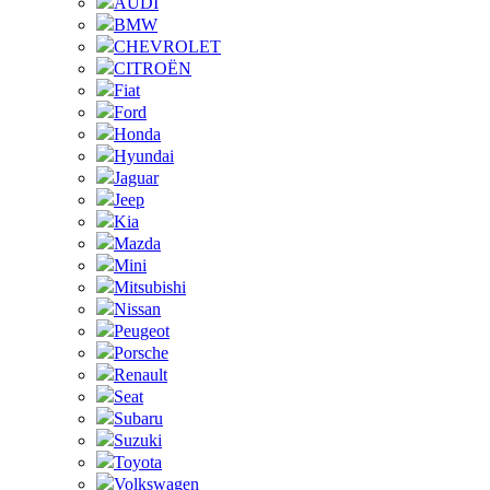
AUDI
BMW
CHEVROLET
CITROËN
Fiat
Ford
Honda
Hyundai
Jaguar
Jeep
Kia
Mazda
Mini
Mitsubishi
Nissan
Peugeot
Porsche
Renault
Seat
Subaru
Suzuki
Toyota
Volkswagen