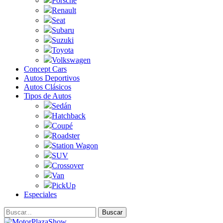
Porsche
Renault
Seat
Subaru
Suzuki
Toyota
Volkswagen
Concept Cars
Autos Deportivos
Autos Clásicos
Tipos de Autos
Sedán
Hatchback
Coupé
Roadster
Station Wagon
SUV
Crossover
Van
PickUp
Especiales