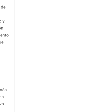
 de
o y
ón
iento
ue
 más
ha
ivo