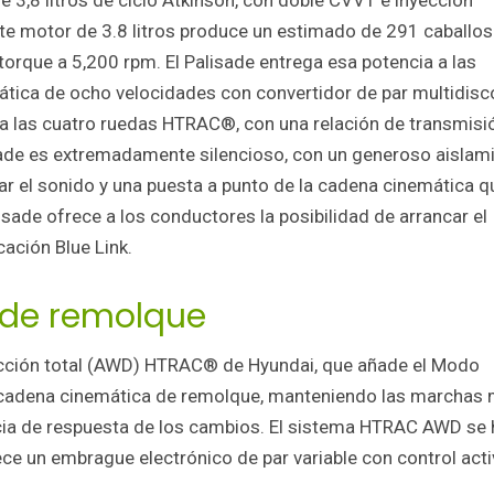
 3,8 litros de ciclo Atkinson, con doble CVVT e inyección
Este motor de 3.8 litros produce un estimado de 291 caballos
torque a 5,200 rpm. El Palisade entrega esa potencia a las
ática de ocho velocidades con convertidor de par multidisc
 a las cuatro ruedas HTRAC®, con una relación de transmisi
isade es extremadamente silencioso, con un generoso aislam
uar el sonido y una puesta a punto de la cadena cinemática q
isade ofrece a los conductores la posibilidad de arrancar el
cación Blue Link.
de remolque
acción total (AWD) HTRAC® de Hyundai, que añade el Modo
a cadena cinemática de remolque, manteniendo las marchas
cia de respuesta de los cambios. El sistema HTRAC AWD se 
e un embrague electrónico de par variable con control act