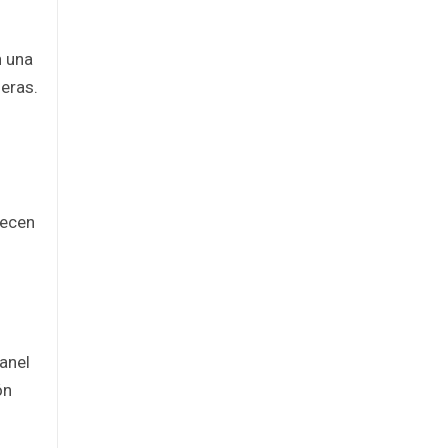
n una
seras.
recen
anel
ón