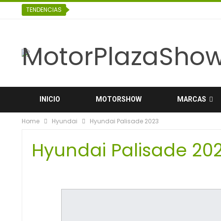
TENDENCIAS
INICIO
MOTORSHOW
MARCAS
Home
Hyundai
Hyundai Palisade 2023
ESPECIALES
Hyundai Palisade 20