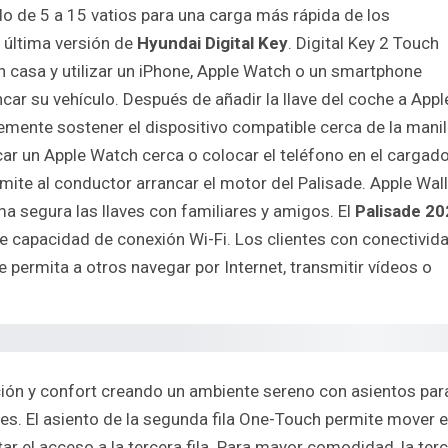
o de 5 a 15 vatios para una carga más rápida de los
a última versión de
Hyundai Digital Key
. Digital Key 2 Touch
 en casa y utilizar un iPhone, Apple Watch o un smartphone
ar su vehículo. Después de añadir la llave del coche a Appl
mente sostener el dispositivo compatible cerca de la manil
car un Apple Watch cerca o colocar el teléfono en el cargad
mite al conductor arrancar el motor del Palisade. Apple Wall
 segura las llaves con familiares y amigos. El
Palisade 2
e capacidad de conexión Wi-Fi. Los clientes con conectivid
 permita a otros navegar por Internet, transmitir vídeos o
ción y confort creando un ambiente sereno con asientos par
res. El asiento de la segunda fila One-Touch permite mover e
tar el acceso a la tercera fila. Para mayor comodidad, la ter