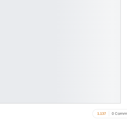
0 Comm
1.137