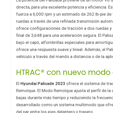
La potencia del Palisade proviene de un motor V6 de
directa, para una excelente potencia y eficiencia. 
fuerza a 6,000 rpm y un estimado de 262 lb-pie de 
ruedas a través de una refinada transmisión autom
ofrece configuraciones de tracción a dos ruedas y
final de 3,648 para una aceleración segura. El Pal
bajo el capó, alfombrillas especiales para amortig
ofrece una respuesta suave y lineal. Además, el Pal
vehículo a través del mando a distancia o de la apli
HTRAC® con nuevo modo 
El
Hyundai Palisade 2023
ofrece el sistema de tr
Remolque. El Modo Remolque ajusta el perfil de l
bajas durante más tiempo y reduciendo la frecuen
desarrollado como un sistema multimodo que ofrec
del par entre los ejes delantero y trasero.