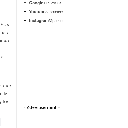
Google+
Follow Us
Youtube
Suscribirse
Instagram
Síguenos
n SUV
 para
adas
 al
o
as que
n la
y los
- Advertisement -