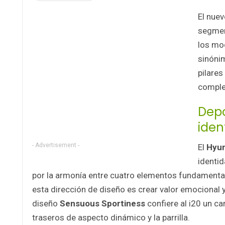
El nue
segmen
los mo
sinónim
pilares
comple
Depo
iden
- Advertisement -
El
Hyun
identid
por la armonía entre cuatro elementos fundamentales
esta dirección de diseño es crear valor emocional y
diseño
Sensuous Sportiness
confiere al i20 un c
traseros de aspecto dinámico y la parrilla.