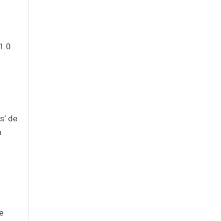
1.0
s’ de
n
e