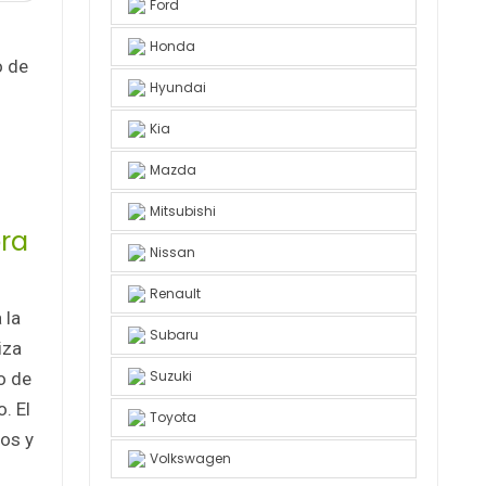
Ford
l
Honda
o de
Hyundai
Kia
Mazda
Mitsubishi
ora
Nissan
Renault
 la
Subaru
iza
Suzuki
o de
. El
Toyota
ros y
Volkswagen