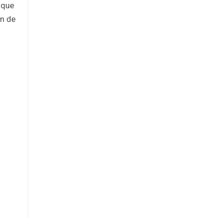
 que
ón de