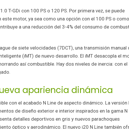
 1.0 T-GDi con 100 PS o 120 PS. Por primera vez, se puede
 en este motor, ya sea como una opción con el 100 PS o com
contribuye a una reducción del 3-4% del consumo de combust
rague de siete velocidades (7DCT), una transmisión manual 
teligente (iMT) de nuevo desarrollo. El iMT desacopla el m
horrando así combustible. Hay dos niveles de inercia: con el
gado.
nueva apariencia dinámica
ible con el acabado N Line de aspecto dinámico. La versión
entos de diseño exterior e interior inspirados en la gama N
esenta detalles deportivos en gris y nuevos parachoques
iento óptico y aerodinámico. El nuevo i20 N Line también of