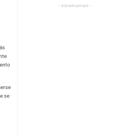
- Advertisement -
ás
nte
iento
nerse
e se