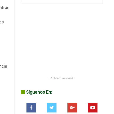
entras
Las
ncia
- Advertisement -
Síguenos En: