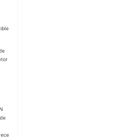
o
ible
de
otor
 N
 de
rece