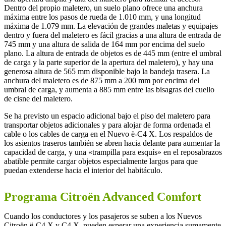
Dentro del propio maletero, un suelo plano ofrece una anchura
máxima entre los pasos de rueda de 1.010 mm, y una longitud
máxima de 1.079 mm. La elevación de grandes maletas y equipajes
dentro y fuera del maletero es fácil gracias a una altura de entrada de
745 mm y una altura de salida de 164 mm por encima del suelo
plano. La altura de entrada de objetos es de 445 mm (entre el umbral
de carga y la parte superior de la apertura del maletero), y hay una
generosa altura de 565 mm disponible bajo la bandeja trasera. La
anchura del maletero es de 875 mm a 200 mm por encima del
umbral de carga, y aumenta a 885 mm entre las bisagras del cuello
de cisne del maletero.
Se ha previsto un espacio adicional bajo el piso del maletero para
transportar objetos adicionales y para alojar de forma ordenada el
cable o los cables de carga en el Nuevo ë-C4 X. Los respaldos de
los asientos traseros también se abren hacia delante para aumentar la
capacidad de carga, y una «trampilla para esquís» en el reposabrazos
abatible permite cargar objetos especialmente largos para que
puedan extenderse hacia el interior del habitáculo.
Programa Citroën Advanced Comfort
Cuando los conductores y los pasajeros se suben a los Nuevos
Citroën ë-C4 X y C4 X, pueden esperar una experiencia sumamente