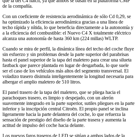
que la del C4 hatch, ya que ambos se basan en la plataforma CMP
de la compañía.
Con un coeficiente de resistencia aerodinámica de sólo Cd 0,29, se
ha optimizado la eficiencia aerodinámica gracias a una línea de
techo rápida y nítida, lo que beneficia directamente a la autonomía y
a la eficiencia del combustible: el Nuevo C4 X totalmente eléctrico
alcanza una autonomía de hasta 360 km (224 millas) WLTP.
Cuando se mira de perfil, la dinámica línea del techo del coche fluye
sin esfuerzo y sin problemas desde la parte superior del parabrisas
hasta el panel superior de la tapa del maletero para crear una silueta
fastback que parece plantada en lugar de desgarbada, lo que suele
ser el caso de los vehículos más altos del segmento transversal. El
voladizo trasero disimula inteligentemente la longitud necesaria para
albergar el amplio maletero de 510 litros.
El panel trasero de la tapa del maletero, que se pliega hacia el
parachoques trasero, es limpio y despejado, con un alerón
suavemente integrado en la parte superior, sutiles pliegues en la parte
inferior y la inscripción central Citroën. El propio panel se inclina
ligeramente hacia la parte delantera del coche, lo que refuerza la
sensación de prestigio del diseño de la parte trasera y aumenta la
actitud de impulso del coche hacia delante.
Los nuevos faros traseros de LED se sitúan a ambos lados de la