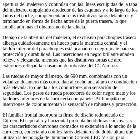
apertura del maletero y continúan con las líneas esculpidas de la tapa
del maletero, empujando alrededor de las esquinas y a lo largo de los
lados del coche, complementando los distintivos faros delanteros y
terminando en forma de flecha antes de la puerta trasera, lo que
amplía aún más el dinamismo de la silueta.
Debajo de la abertura del maletero, el exclusivo parachoques trasero
alberga cuidadosamente un hueco para la matrícula central, y el
faldón inferior del parachoques está acabado en negro mate para su
protección y durabilidad. Las inserciones en negro brillante añaden
relieve y elegancia, mientras que las distintivas tomas de aire
exteriores reflejan la sensación de robustez del C5 Aircross.
Las ruedas de mayor diámetro, de 690 mm, combinadas con un
voladizo delantero más corto, dan al coche una altura de conducción
más elevada, lo que da a los conductores una sensación de
seguridad. Los pasos de rueda protectores de color negro mate y los
faldones inferiores de la carrocería con paneles Airbump® con
inserciones de color aumentan la sensación de robustez y protección.
El familiar frontal incorpora la firma de diseño redondeado de
Citroën. El capó alto y horizontal presenta hendiduras cóncavas, y
los característicos chevrones cromados se extienden a lo ancho de la
carrocería, conectando con los faros delanteros de doble altura que
utilizan la tecnología de iluminación Citroën LED Vision para