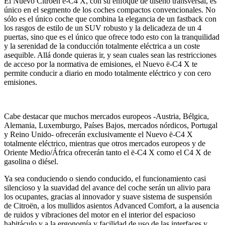
El Nuevo Citroën ë-C4 X, con su enfoque de diseño transversal, es
único en el segmento de los coches compactos convencionales. No
sólo es el único coche que combina la elegancia de un fastback con
los rasgos de estilo de un SUV robusto y la delicadeza de un 4
puertas, sino que es el único que ofrece todo esto con la tranquilidad
y la serenidad de la conducción totalmente eléctrica a un coste
asequible. Allá donde quieras ir, y sean cuales sean las restricciones
de acceso por la normativa de emisiones, el Nuevo ë-C4 X te
permite conducir a diario en modo totalmente eléctrico y con cero
emisiones.
Cabe destacar que muchos mercados europeos -Austria, Bélgica,
Alemania, Luxemburgo, Países Bajos, mercados nórdicos, Portugal
y Reino Unido- ofrecerán exclusivamente el Nuevo ë-C4 X
totalmente eléctrico, mientras que otros mercados europeos y de
Oriente Medio/África ofrecerán tanto el ë-C4 X como el C4 X de
gasolina o diésel.
Ya sea conduciendo o siendo conducido, el funcionamiento casi
silencioso y la suavidad del avance del coche serán un alivio para
los ocupantes, gracias al innovador y suave sistema de suspensión
de Citroën, a los mullidos asientos Advanced Comfort, a la ausencia
de ruidos y vibraciones del motor en el interior del espacioso
habitáculo y a la ergonomía y facilidad de uso de las interfaces y