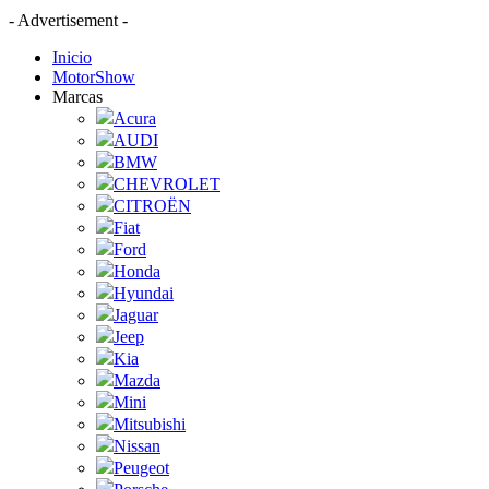
- Advertisement -
Inicio
MotorShow
Marcas
Acura
AUDI
BMW
CHEVROLET
CITROËN
Fiat
Ford
Honda
Hyundai
Jaguar
Jeep
Kia
Mazda
Mini
Mitsubishi
Nissan
Peugeot