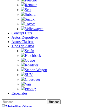
Porsche
Renault
Seat
Subaru
Suzuki
Toyota
Volkswagen
Concept Cars
Autos Deportivos
Autos Clásicos
Tipos de Autos
Sedán
Hatchback
Coupé
Roadster
Station Wagon
SUV
Crossover
Van
PickUp
Especiales