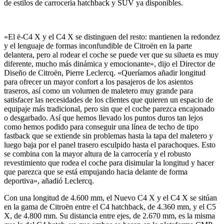
de estilos de carrocería hatchback y SUV ya disponibles.
«El ë-C4 X y el C4 X se distinguen del resto: mantienen la redondez
y el lenguaje de formas inconfundible de Citroën en la parte
delantera, pero al rodear el coche se puede ver que su silueta es muy
diferente, mucho más dinámica y emocionante», dijo el Director de
Diseño de Citroën, Pierre Leclercq. «Queríamos añadir longitud
para ofrecer un mayor confort a los pasajeros de los asientos
traseros, así como un volumen de maletero muy grande para
satisfacer las necesidades de los clientes que quieren un espacio de
equipaje más tradicional, pero sin que el coche parezca encajonado
o desgarbado. Así que hemos llevado los puntos duros tan lejos
como hemos podido para conseguir una línea de techo de tipo
fastback que se extiende sin problemas hasta la tapa del maletero y
luego baja por el panel trasero esculpido hasta el parachoques. Esto
se combina con la mayor altura de la carrocería y el robusto
revestimiento que rodea el coche para disimular la longitud y hacer
que parezca que se está empujando hacia delante de forma
deportiva», añadió Leclercq.
Con una longitud de 4.600 mm, el Nuevo C4 X y el C4 X se sitúan
en la gama de Citroën entre el C4 hatchback, de 4.360 mm, y el C5
X, de 4.800 mm. Su distancia entre ejes, de 2.670 mm, es la misma