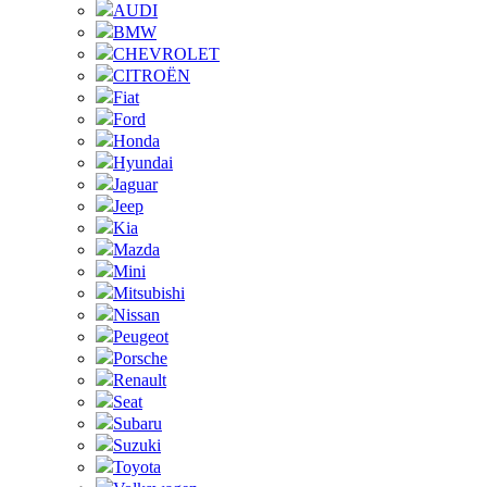
AUDI
BMW
CHEVROLET
CITROËN
Fiat
Ford
Honda
Hyundai
Jaguar
Jeep
Kia
Mazda
Mini
Mitsubishi
Nissan
Peugeot
Porsche
Renault
Seat
Subaru
Suzuki
Toyota