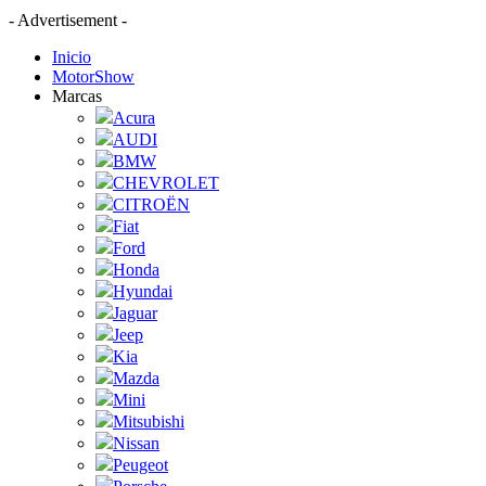
- Advertisement -
Inicio
MotorShow
Marcas
Acura
AUDI
BMW
CHEVROLET
CITROËN
Fiat
Ford
Honda
Hyundai
Jaguar
Jeep
Kia
Mazda
Mini
Mitsubishi
Nissan
Peugeot