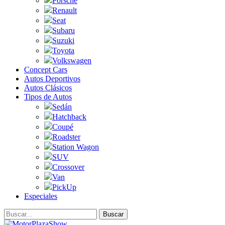
Porsche
Renault
Seat
Subaru
Suzuki
Toyota
Volkswagen
Concept Cars
Autos Deportivos
Autos Clásicos
Tipos de Autos
Sedán
Hatchback
Coupé
Roadster
Station Wagon
SUV
Crossover
Van
PickUp
Especiales