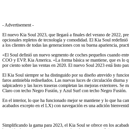
- Advertisement -
El nuevo Kia Soul 2023, que llegará a finales del verano de 2022, pre
opcionales repletos de tecnología y comodidad. El Kia Soul redefini
a los clientes de todas las generaciones con su buena apariencia, practi
«El Soul definió un nuevo segmento de coches pequeños cuando entró p
COO y EVP, Kia America. «La forma básica se mantiene, que es lo que 
por ciento sobre las ventas en 2020. El nuevo Soul 2023 está listo par
El Kia Soul siempre se ha distinguido por su diseño atrevido y funcio
faros antiniebla rediseñados. Las nuevas luces de circulación diurna y 
salpicadero y las luces traseras completan las mejoras exteriores. S
Claro con techo Negro Fusión, y Azul Surf con techo Negro Fusión.
En el interior, lo que ha funcionado mejor se mantiene y lo que ha cam
acabados excepto en el LX) con navegación es una adición bienvenida
Simplificando la gama para 2023, el Kia Soul se ofrece en los acaba