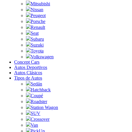
Mitsubishi
Nissan
Peugeot
Porsche
Renault
Seat
Subaru
Suzuki
Toyota
Volkswagen
Concept Cars
Autos Deportivos
Autos Clásicos
Tipos de Autos
Sedán
Hatchback
Coupé
Roadster
Station Wagon
SUV
Crossover
Van
PickUp