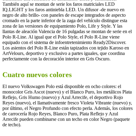
También aquí se montan de serie los faros matriciales LED
IQ.LIGHT y los faros antiniebla LED. Un difusor -de nuevo en
negro de alto brillo- con paneles de escape integrados de aspecto
cromado en la parte inferior de la zaga del vehículo distingue esta
zona de las versiones de equipamiento Polo, Life y Style. Y las
llantas de aleación Valencia de 16 pulgadas se montan de serie en el
Polo R-Line. Al igual que el Polo Style, el Polo R-Line viene
equipado con el sistema de infoentretenimiento Ready2Discover.
Los asientos del Polo R-Line están tapizados con tejido Karoso en
ArtVelours, deportivo y exclusivo a partes iguales, que coordina
perfectamente con la decoración interior en Gris Oscuro.
Cuatro nuevos colores
El nuevo Volkswagen Polo está disponible en ocho colores: el
monocolor Gris Ascot (nuevo) y el Blanco Puro, los metálicos Plata
Reflejo, Gris Humo (nuevo) y Azul Arrecife, el deportivo Rojo
Reyes (nuevo), el llamativamente fresco Violeta Vibrante (nuevo) y,
por último, el Negro Profundo con efecto perla. Además, los colores
de carrocería Rojo Reyes, Blanco Puro, Plata Reflejo y Azul
Arrecife pueden combinarse con un techo en color Negro (paquete
de techo).