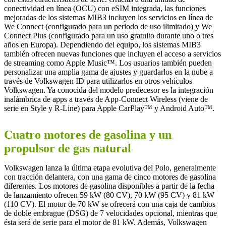
conectividad en línea (OCU) con eSIM integrada, las funciones
mejoradas de los sistemas MIB3 incluyen los servicios en línea de
We Connect (configurado para un periodo de uso ilimitado) y We
Connect Plus (configurado para un uso gratuito durante uno o tres
años en Europa). Dependiendo del equipo, los sistemas MIB3
también ofrecen nuevas funciones que incluyen el acceso a servicios
de streaming como Apple Music™. Los usuarios también pueden
personalizar una amplia gama de ajustes y guardarlos en la nube a
través de Volkswagen ID para utilizarlos en otros vehículos
Volkswagen. Ya conocida del modelo predecesor es la integración
inalámbrica de apps a través de App-Connect Wireless (viene de
serie en Style y R-Line) para Apple CarPlay™ y Android Auto™.
Cuatro motores de gasolina y un
propulsor de gas natural
Volkswagen lanza la última etapa evolutiva del Polo, generalmente
con tracción delantera, con una gama de cinco motores de gasolina
diferentes. Los motores de gasolina disponibles a partir de la fecha
de lanzamiento ofrecen 59 kW (80 CV), 70 kW (95 CV) y 81 kW
(110 CV). El motor de 70 kW se ofrecerá con una caja de cambios
de doble embrague (DSG) de 7 velocidades opcional, mientras que
ésta será de serie para el motor de 81 kW. Además, Volkswagen