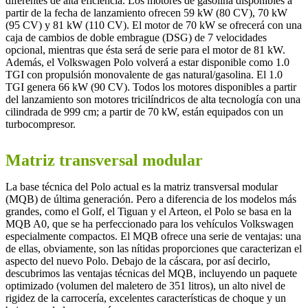
diferentes de alta eficiencia. Los motores de gasolina disponibles a
partir de la fecha de lanzamiento ofrecen 59 kW (80 CV), 70 kW
(95 CV) y 81 kW (110 CV). El motor de 70 kW se ofrecerá con una
caja de cambios de doble embrague (DSG) de 7 velocidades
opcional, mientras que ésta será de serie para el motor de 81 kW.
Además, el Volkswagen Polo volverá a estar disponible como 1.0
TGI con propulsión monovalente de gas natural/gasolina. El 1.0
TGI genera 66 kW (90 CV). Todos los motores disponibles a partir
del lanzamiento son motores tricilíndricos de alta tecnología con una
cilindrada de 999 cm; a partir de 70 kW, están equipados con un
turbocompresor.
Matriz transversal modular
La base técnica del Polo actual es la matriz transversal modular
(MQB) de última generación. Pero a diferencia de los modelos más
grandes, como el Golf, el Tiguan y el Arteon, el Polo se basa en la
MQB A0, que se ha perfeccionado para los vehículos Volkswagen
especialmente compactos. El MQB ofrece una serie de ventajas: una
de ellas, obviamente, son las nítidas proporciones que caracterizan el
aspecto del nuevo Polo. Debajo de la cáscara, por así decirlo,
descubrimos las ventajas técnicas del MQB, incluyendo un paquete
optimizado (volumen del maletero de 351 litros), un alto nivel de
rigidez de la carrocería, excelentes características de choque y un