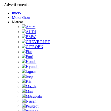
- Advertisement -
Inicio
MotorShow
Marcas
Acura
AUDI
BMW
CHEVROLET
CITROËN
Fiat
Ford
Honda
Hyundai
Jaguar
Jeep
Kia
Mazda
Mini
Mitsubishi
Nissan
Peugeot