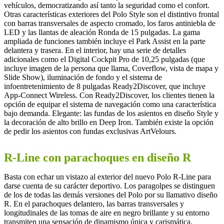
vehículos, democratizando así tanto la seguridad como el confort.
Otras características exteriores del Polo Style son el distintivo frontal
con barras transversales de aspecto cromado, los faros antiniebla de
LED y las llantas de aleación Ronda de 15 pulgadas. La gama
ampliada de funciones también incluye el Park Assist en la parte
delantera y trasera. En el interior, hay una serie de detalles
adicionales como el Digital Cockpit Pro de 10,25 pulgadas (que
incluye imagen de la persona que llama, Coverflow, vista de mapa y
Slide Show), iluminación de fondo y el sistema de
infoentretenimiento de 8 pulgadas Ready2Discover, que incluye
App-Connect Wireless. Con Ready2Discover, los clientes tienen la
opción de equipar el sistema de navegación como una característica
bajo demanda. Elegante: las fundas de los asientos en diseño Style y
la decoración de alto brillo en Deep Iron. También existe la opción
de pedir los asientos con fundas exclusivas ArtVelours.
R-Line con parachoques en diseño R
Basta con echar un vistazo al exterior del nuevo Polo R-Line para
darse cuenta de su carácter deportivo. Los paragolpes se distinguen
de los de todas las demás versiones del Polo por su llamativo diseño
R. En el parachoques delantero, las barras transversales y
longitudinales de las tomas de aire en negro brillante y su entorno
transmiten una sensación de dinamismo única y carismática.