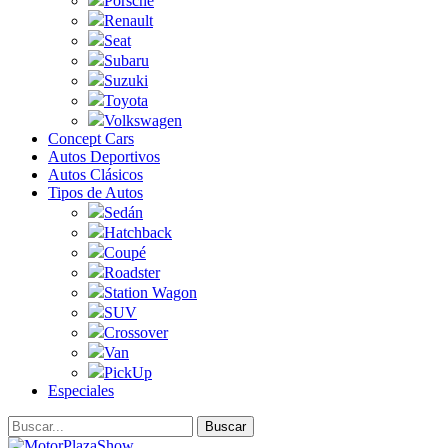
Porsche
Renault
Seat
Subaru
Suzuki
Toyota
Volkswagen
Concept Cars
Autos Deportivos
Autos Clásicos
Tipos de Autos
Sedán
Hatchback
Coupé
Roadster
Station Wagon
SUV
Crossover
Van
PickUp
Especiales